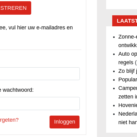
ISTREREN
LAATS
ee, vul hier uw e-mailadres en
Zonne-e
ontwikk
Auto op
regels
(
Zo blijf
Popular
Camper
e wachtwoord:
zetten 
Hovenie
Nederla
rgeten?
niet ha