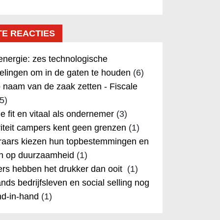
TE REACTIES
nergie: zes technologische
elingen om in de gaten te houden
(6)
 naam van de zaak zetten - Fiscale
5)
 je fit en vitaal als ondernemer
(3)
iteit campers kent geen grenzen
(1)
aars kiezen hun topbestemmingen en
in op duurzaamheid
(1)
rs hebben het drukker dan ooit
(1)
nds bedrijfsleven en social selling nog
nd-in-hand
(1)