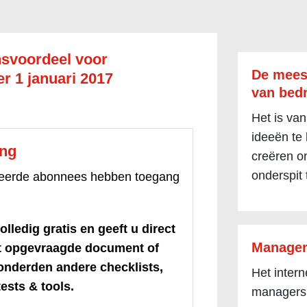
svoordeel voor
De mees
r 1 januari 2017
van bedr
Het is van
ideeën te
ang
creëren om
onderspit 
treerde abonnees hebben toegang
olledig gratis en geeft u direct
Manager
et opgevraagde document of
honderden andere checklists,
Het inter
ests & tools.
managers