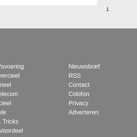
1
fsvoering
Nieuwsbrief
rcieel
RSS
neel
Contact
elecom
Colofon
ieel
Privacy
yle
Adverteren
 Tricks
 Voordeel