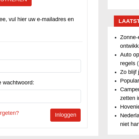
ee, vul hier uw e-mailadres en
LAATS
Zonne-e
ontwikk
Auto op
regels
(
Zo blijf
Popular
e wachtwoord:
Camper
zetten 
Hovenie
rgeten?
Nederla
niet ha