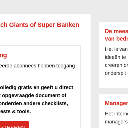
ech Giants of Super Banken
De mees
van bedr
Het is van
ang
ideeën te
creëren om
treerde abonnees hebben toegang
onderspit 
olledig gratis en geeft u direct
et opgevraagde document of
Manager
honderden andere checklists,
ests & tools.
Het inter
managers
ISTREREN