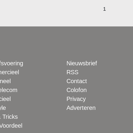
1
fsvoering
Nieuwsbrief
rcieel
RSS
neel
Contact
elecom
Colofon
ieel
Privacy
yle
Adverteren
 Tricks
 Voordeel