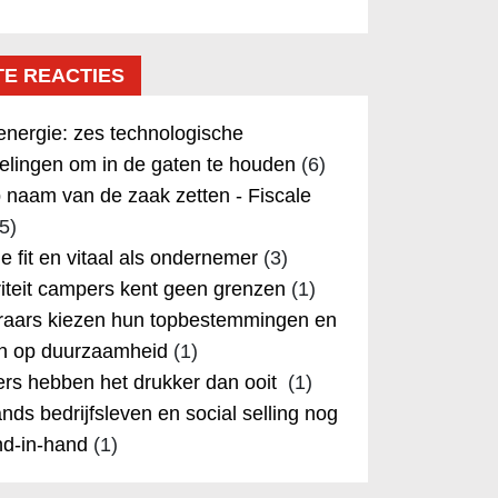
TE REACTIES
nergie: zes technologische
elingen om in de gaten te houden
(6)
 naam van de zaak zetten - Fiscale
5)
 je fit en vitaal als ondernemer
(3)
iteit campers kent geen grenzen
(1)
aars kiezen hun topbestemmingen en
in op duurzaamheid
(1)
rs hebben het drukker dan ooit
(1)
nds bedrijfsleven en social selling nog
nd-in-hand
(1)