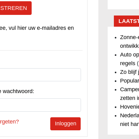
ISTREREN
LAATS
ee, vul hier uw e-mailadres en
Zonne-e
ontwikk
Auto op
regels
(
Zo blijf
Popular
Camper
e wachtwoord:
zetten 
Hovenie
Nederla
rgeten?
niet ha