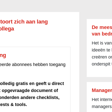
toort zich aan lang
De mees
ollega
van bedr
Het is van
ideeën te
ang
creëren om
onderspit 
treerde abonnees hebben toegang
olledig gratis en geeft u direct
Manager
et opgevraagde document of
honderden andere checklists,
Het inter
ests & tools.
managers