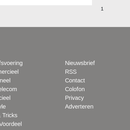
1
fsvoering
Nieuwsbrief
rcieel
RSS
neel
Contact
elecom
Colofon
ieel
Privacy
yle
Adverteren
 Tricks
 Voordeel