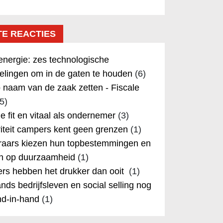
TE REACTIES
nergie: zes technologische
elingen om in de gaten te houden
(6)
 naam van de zaak zetten - Fiscale
5)
 je fit en vitaal als ondernemer
(3)
iteit campers kent geen grenzen
(1)
aars kiezen hun topbestemmingen en
in op duurzaamheid
(1)
rs hebben het drukker dan ooit
(1)
nds bedrijfsleven en social selling nog
nd-in-hand
(1)