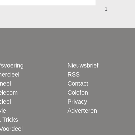
1
fsvoering
Nieuwsbrief
rcieel
RSS
neel
Contact
elecom
Colofon
ieel
Privacy
yle
Adverteren
 Tricks
 Voordeel