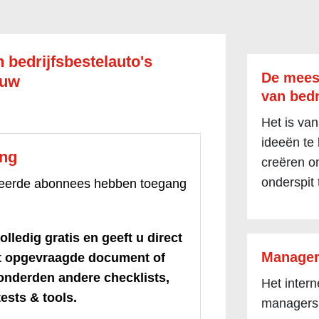
n bedrijfsbestelauto's
De mees
ouw
van bedr
Het is van
ideeën te
ang
creëren om
onderspit 
treerde abonnees hebben toegang
olledig gratis en geeft u direct
Manager
et opgevraagde document of
honderden andere checklists,
Het inter
ests & tools.
managers