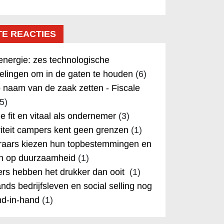
TE REACTIES
nergie: zes technologische
elingen om in de gaten te houden
(6)
 naam van de zaak zetten - Fiscale
5)
 je fit en vitaal als ondernemer
(3)
iteit campers kent geen grenzen
(1)
aars kiezen hun topbestemmingen en
in op duurzaamheid
(1)
rs hebben het drukker dan ooit
(1)
nds bedrijfsleven en social selling nog
nd-in-hand
(1)