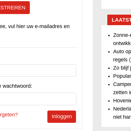
ISTREREN
LAATS
ee, vul hier uw e-mailadres en
Zonne-e
ontwikk
Auto op
regels
(
Zo blijf
Popular
Camper
e wachtwoord:
zetten 
Hovenie
Nederla
rgeten?
niet ha