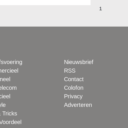
1
fsvoering
Nieuwsbrief
rcieel
RSS
neel
Contact
elecom
Colofon
ieel
Privacy
yle
Adverteren
 Tricks
 Voordeel