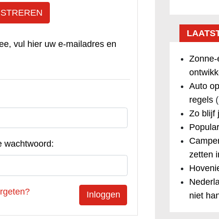
ISTREREN
LAATS
ee, vul hier uw e-mailadres en
Zonne-e
ontwikk
Auto op
regels
(
Zo blijf
Popular
Camper
e wachtwoord:
zetten 
Hovenie
Nederla
rgeten?
niet ha