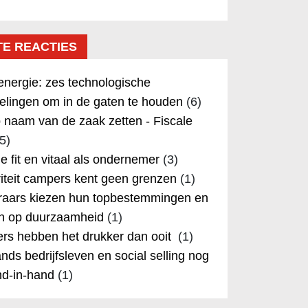
TE REACTIES
nergie: zes technologische
elingen om in de gaten te houden
(6)
 naam van de zaak zetten - Fiscale
5)
 je fit en vitaal als ondernemer
(3)
iteit campers kent geen grenzen
(1)
aars kiezen hun topbestemmingen en
in op duurzaamheid
(1)
rs hebben het drukker dan ooit
(1)
nds bedrijfsleven en social selling nog
nd-in-hand
(1)