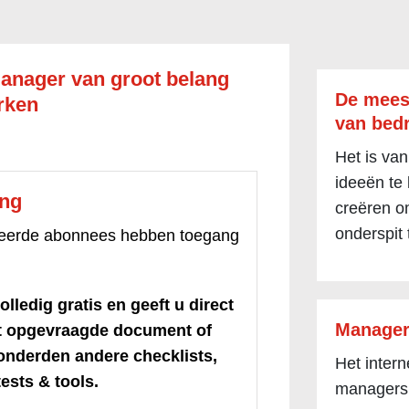
anager van groot belang
De mees
erken
van bedr
Het is van
ideeën te
ang
creëren om
onderspit 
treerde abonnees hebben toegang
olledig gratis en geeft u direct
Manager
et opgevraagde document of
honderden andere checklists,
Het inter
ests & tools.
managers