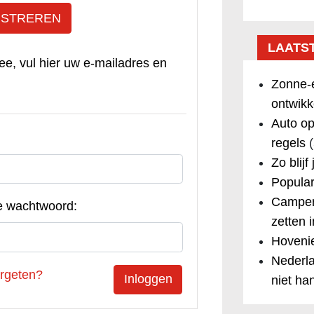
ISTREREN
LAATS
ee, vul hier uw e-mailadres en
Zonne-e
ontwikk
Auto op
regels
(
Zo blijf
Popular
Camper
e wachtwoord:
zetten 
Hovenie
Nederla
rgeten?
niet ha