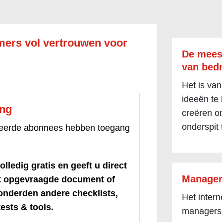
ers vol vertrouwen voor
De mees
van bedr
Het is van
ideeën te
ang
creëren om
onderspit 
treerde abonnees hebben toegang
olledig gratis en geeft u direct
Manager
et opgevraagde document of
honderden andere checklists,
Het inter
ests & tools.
managers