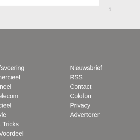
1
fsvoering
Nieuwsbrief
rcieel
RSS
neel
Contact
elecom
Colofon
ieel
Privacy
yle
Adverteren
 Tricks
 Voordeel