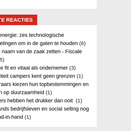
TE REACTIES
nergie: zes technologische
elingen om in de gaten te houden
(6)
 naam van de zaak zetten - Fiscale
5)
 je fit en vitaal als ondernemer
(3)
iteit campers kent geen grenzen
(1)
aars kiezen hun topbestemmingen en
in op duurzaamheid
(1)
rs hebben het drukker dan ooit
(1)
nds bedrijfsleven en social selling nog
nd-in-hand
(1)