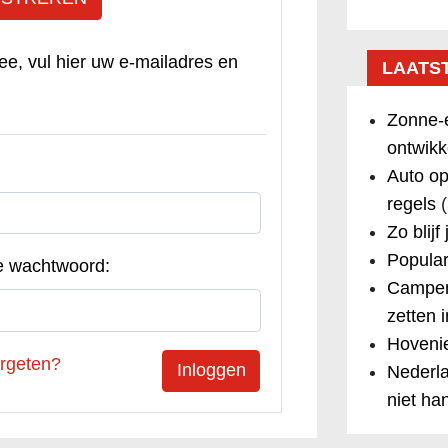
ee, vul hier uw e-mailadres en
LAATS
Zonne-e
ontwikk
Auto op
regels
(
Zo blijf
Popular
e wachtwoord:
Camper
zetten 
Hovenie
rgeten?
Nederla
niet ha