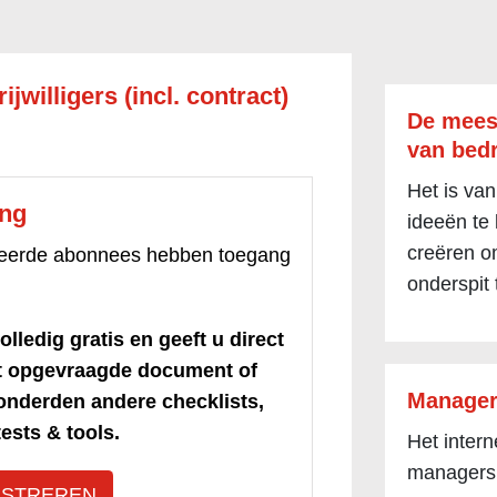
jwilligers (incl. contract)
De mees
van bedr
Het is van
ang
ideeën te
creëren om
treerde abonnees hebben toegang
onderspit 
olledig gratis en geeft u direct
et opgevraagde document of
Manager
honderden andere checklists,
ests & tools.
Het inter
managers
ISTREREN