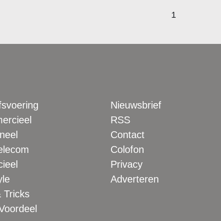
1
fsvoering
Nieuwsbrief
rcieel
RSS
neel
Contact
elecom
Colofon
ieel
Privacy
yle
Adverteren
 Tricks
 Voordeel