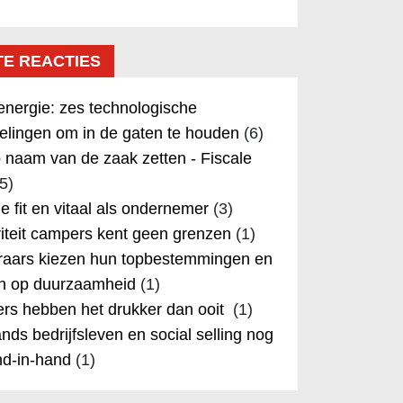
TE REACTIES
nergie: zes technologische
elingen om in de gaten te houden
(6)
 naam van de zaak zetten - Fiscale
5)
 je fit en vitaal als ondernemer
(3)
iteit campers kent geen grenzen
(1)
aars kiezen hun topbestemmingen en
in op duurzaamheid
(1)
rs hebben het drukker dan ooit
(1)
nds bedrijfsleven en social selling nog
nd-in-hand
(1)