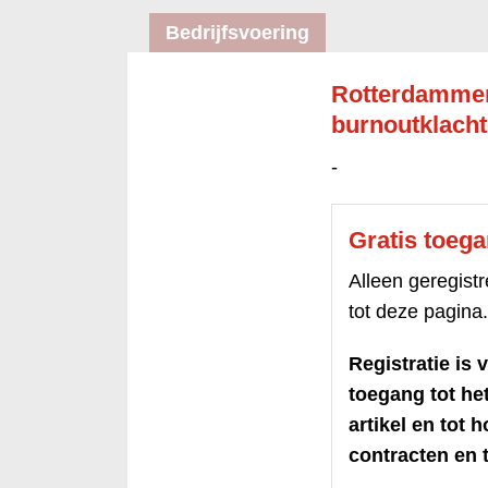
Bedrijfsvoering
Rotterdammer
burnoutklach
-
Gratis toeg
Alleen geregis
tot deze pagina.
Registratie is v
toegang tot h
artikel en tot 
contracten en t