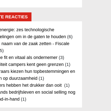
TE REACTIES
nergie: zes technologische
elingen om in de gaten te houden
(6)
 naam van de zaak zetten - Fiscale
5)
 je fit en vitaal als ondernemer
(3)
iteit campers kent geen grenzen
(1)
aars kiezen hun topbestemmingen en
in op duurzaamheid
(1)
rs hebben het drukker dan ooit
(1)
nds bedrijfsleven en social selling nog
nd-in-hand
(1)