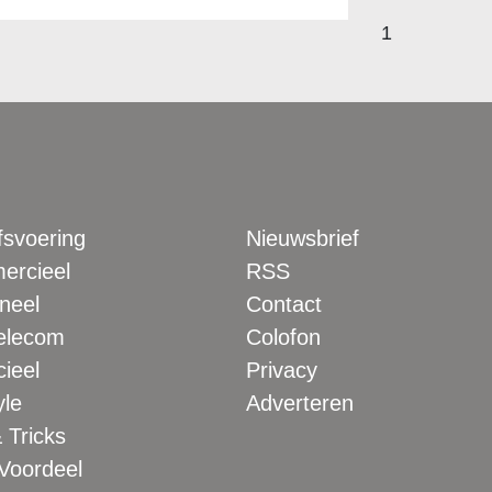
1
fsvoering
Nieuwsbrief
rcieel
RSS
neel
Contact
elecom
Colofon
ieel
Privacy
yle
Adverteren
 Tricks
 Voordeel