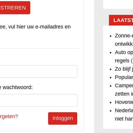
ISTREREN
LAATS
ee, vul hier uw e-mailadres en
Zonne-e
ontwikk
Auto op
regels
(
Zo blijf
Popular
Camper
e wachtwoord:
zetten 
Hovenie
Nederla
rgeten?
niet ha