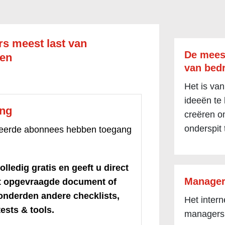
s meest last van
De mees
ten
van bedr
Het is van
ideeën te
ang
creëren om
onderspit 
treerde abonnees hebben toegang
olledig gratis en geeft u direct
Manager
et opgevraagde document of
honderden andere checklists,
Het inter
ests & tools.
managers