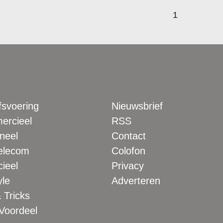
1
fsvoering
Nieuwsbrief
rcieel
RSS
neel
Contact
elecom
Colofon
ieel
Privacy
yle
Adverteren
 Tricks
 Voordeel