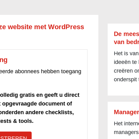
ze website met WordPress
De mees
van bedr
Het is van
ang
ideeën te
creëren om
treerde abonnees hebben toegang
onderspit 
olledig gratis en geeft u direct
et opgevraagde document of
Manager
honderden andere checklists,
ests & tools.
Het inter
managers
ISTREREN