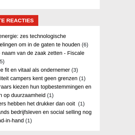
TE REACTIES
nergie: zes technologische
elingen om in de gaten te houden
(6)
 naam van de zaak zetten - Fiscale
5)
 je fit en vitaal als ondernemer
(3)
iteit campers kent geen grenzen
(1)
aars kiezen hun topbestemmingen en
in op duurzaamheid
(1)
rs hebben het drukker dan ooit
(1)
nds bedrijfsleven en social selling nog
nd-in-hand
(1)