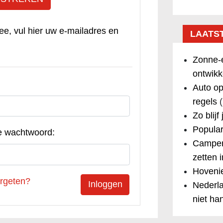
ee, vul hier uw e-mailadres en
LAATS
Zonne-e
ontwikk
Auto op
regels
(
Zo blijf
Popular
e wachtwoord:
Camper
zetten 
Hovenie
rgeten?
Nederla
niet ha