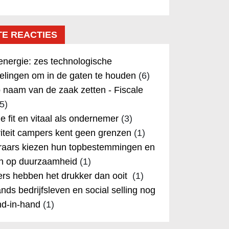
TE REACTIES
nergie: zes technologische
elingen om in de gaten te houden
(6)
 naam van de zaak zetten - Fiscale
5)
 je fit en vitaal als ondernemer
(3)
iteit campers kent geen grenzen
(1)
aars kiezen hun topbestemmingen en
in op duurzaamheid
(1)
rs hebben het drukker dan ooit
(1)
nds bedrijfsleven en social selling nog
nd-in-hand
(1)