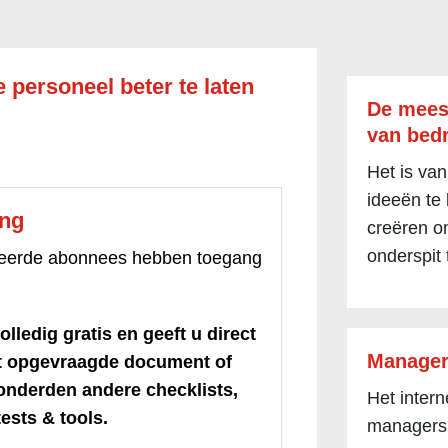
e personeel beter te laten
De mees
van bedr
Het is van
ideeën te
ang
creëren om
onderspit 
treerde abonnees hebben toegang
olledig gratis en geeft u direct
Manager
et opgevraagde document of
honderden andere checklists,
Het inter
ests & tools.
managers