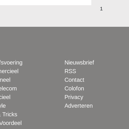
1
fsvoering
Nieuwsbrief
rcieel
RSS
neel
Contact
elecom
Colofon
ieel
Privacy
yle
Adverteren
 Tricks
 Voordeel