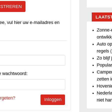
ISTREREN
LAATS
ee, vul hier uw e-mailadres en
Zonne-e
ontwikk
Auto op
regels
(
Zo blijf
Popular
Camper
e wachtwoord:
zetten 
Hovenie
Nederla
rgeten?
niet ha