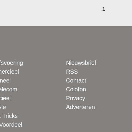
1
fsvoering
Nieuwsbrief
rcieel
RSS
neel
Contact
elecom
Colofon
ieel
Privacy
yle
Adverteren
 Tricks
 Voordeel