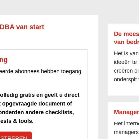
DBA van start
De mees
van bedr
Het is van
ang
ideeën te
creëren om
treerde abonnees hebben toegang
onderspit 
olledig gratis en geeft u direct
et opgevraagde document of
Manager
honderden andere checklists,
ests & tools.
Het inter
managers
ISTREREN