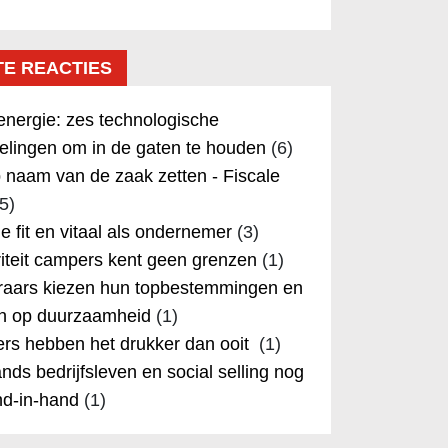
TE REACTIES
nergie: zes technologische
elingen om in de gaten te houden
(6)
 naam van de zaak zetten - Fiscale
5)
 je fit en vitaal als ondernemer
(3)
iteit campers kent geen grenzen
(1)
aars kiezen hun topbestemmingen en
in op duurzaamheid
(1)
rs hebben het drukker dan ooit
(1)
nds bedrijfsleven en social selling nog
nd-in-hand
(1)