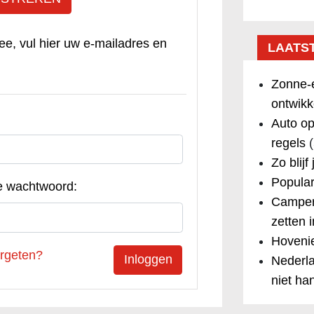
ee, vul hier uw e-mailadres en
LAATS
Zonne-e
ontwikk
Auto op
regels
(
Zo blijf
Popular
e wachtwoord:
Camper
zetten 
Hovenie
rgeten?
Nederla
niet ha