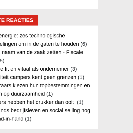
TE REACTIES
nergie: zes technologische
elingen om in de gaten te houden
(6)
 naam van de zaak zetten - Fiscale
5)
 je fit en vitaal als ondernemer
(3)
iteit campers kent geen grenzen
(1)
aars kiezen hun topbestemmingen en
in op duurzaamheid
(1)
rs hebben het drukker dan ooit
(1)
nds bedrijfsleven en social selling nog
nd-in-hand
(1)