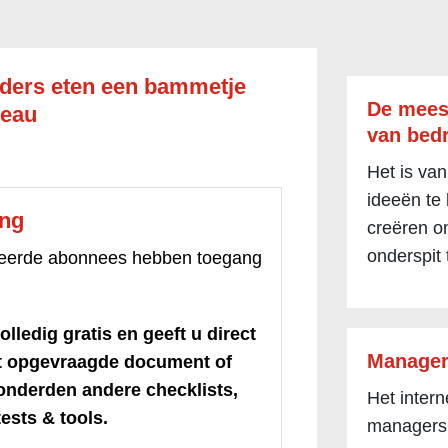
nders eten een bammetje
De mees
reau
van bedr
Het is van
ideeën te
ang
creëren om
onderspit 
treerde abonnees hebben toegang
olledig gratis en geeft u direct
Manager
et opgevraagde document of
honderden andere checklists,
Het inter
ests & tools.
managers