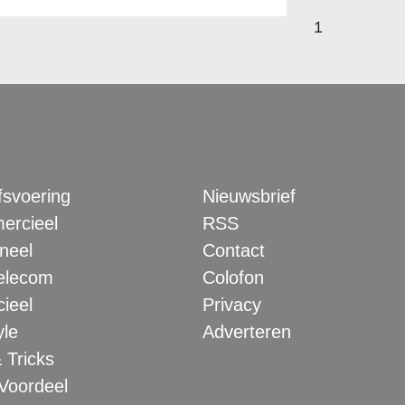
1
fsvoering
Nieuwsbrief
rcieel
RSS
neel
Contact
elecom
Colofon
ieel
Privacy
yle
Adverteren
 Tricks
 Voordeel