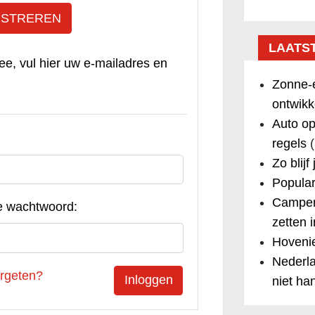
ISTREREN
LAATS
ee, vul hier uw e-mailadres en
Zonne-e
ontwikk
Auto op
regels
(
Zo blijf
Popular
Camper
e wachtwoord:
zetten 
Hovenie
Nederla
rgeten?
niet ha