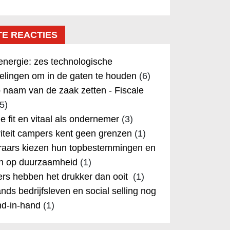
TE REACTIES
nergie: zes technologische
elingen om in de gaten te houden
(6)
 naam van de zaak zetten - Fiscale
5)
 je fit en vitaal als ondernemer
(3)
iteit campers kent geen grenzen
(1)
aars kiezen hun topbestemmingen en
in op duurzaamheid
(1)
rs hebben het drukker dan ooit
(1)
nds bedrijfsleven en social selling nog
nd-in-hand
(1)