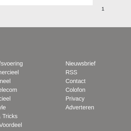
1
fsvoering
Nieuwsbrief
rcieel
RSS
neel
Contact
elecom
Colofon
ieel
Privacy
yle
Adverteren
 Tricks
 Voordeel