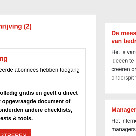
rijving (2)
De mees
van bedr
Het is van
ang
ideeën te
creëren om
treerde abonnees hebben toegang
onderspit 
olledig gratis en geeft u direct
et opgevraagde document of
Manager
honderden andere checklists,
ests & tools.
Het inter
managers
ISTREREN