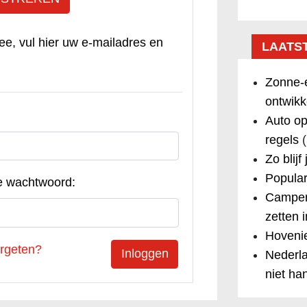
ee, vul hier uw e-mailadres en
LAATS
Zonne-e
ontwikk
Auto op
regels
(
Zo blijf
Popular
e wachtwoord:
Camper
zetten 
Hovenie
rgeten?
Nederla
niet ha