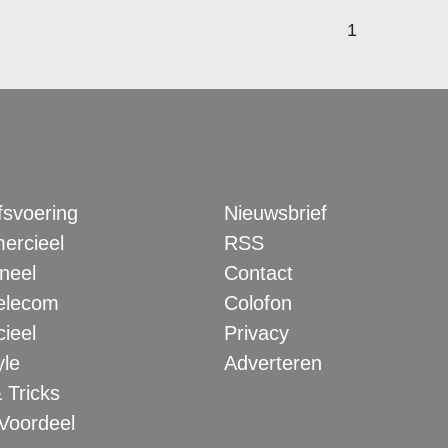
1
fsvoering
Nieuwsbrief
rcieel
RSS
neel
Contact
elecom
Colofon
ieel
Privacy
yle
Adverteren
 Tricks
 Voordeel