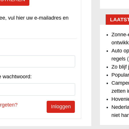
ee, vul hier uw e-mailadres en
LAATS
Zonne-e
ontwikk
Auto op
regels
(
Zo blijf
Popular
e wachtwoord:
Camper
zetten 
Hovenie
rgeten?
Nederla
niet ha