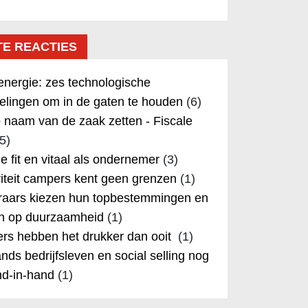
TE REACTIES
nergie: zes technologische
elingen om in de gaten te houden
(6)
 naam van de zaak zetten - Fiscale
5)
 je fit en vitaal als ondernemer
(3)
iteit campers kent geen grenzen
(1)
aars kiezen hun topbestemmingen en
in op duurzaamheid
(1)
rs hebben het drukker dan ooit
(1)
nds bedrijfsleven en social selling nog
nd-in-hand
(1)