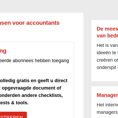
nsen voor accountants
De mees
van bedr
Het is van
ang
ideeën te
creëren om
treerde abonnees hebben toegang
onderspit 
olledig gratis en geeft u direct
et opgevraagde document of
Manager
honderden andere checklists,
ests & tools.
Het inter
managers
ISTREREN