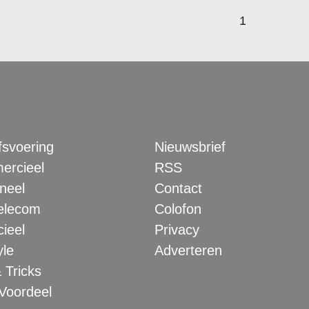
1
fsvoering
Nieuwsbrief
rcieel
RSS
neel
Contact
elecom
Colofon
ieel
Privacy
yle
Adverteren
 Tricks
 Voordeel