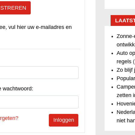
ISTREREN
LAATS
ee, vul hier uw e-mailadres en
Zonne-e
ontwikk
Auto op
regels
(
Zo blijf
Popular
Camper
e wachtwoord:
zetten 
Hovenie
Nederla
rgeten?
niet ha