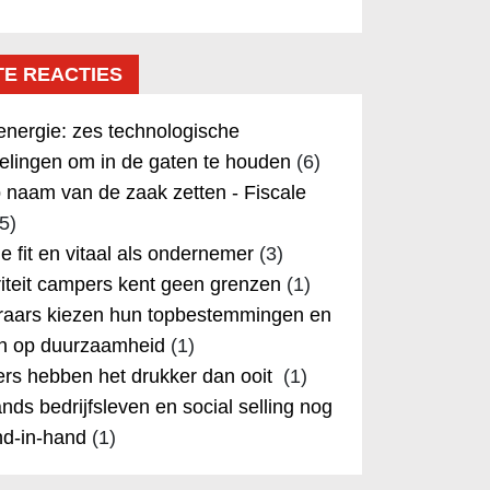
TE REACTIES
nergie: zes technologische
elingen om in de gaten te houden
(6)
 naam van de zaak zetten - Fiscale
5)
 je fit en vitaal als ondernemer
(3)
iteit campers kent geen grenzen
(1)
aars kiezen hun topbestemmingen en
in op duurzaamheid
(1)
rs hebben het drukker dan ooit
(1)
nds bedrijfsleven en social selling nog
nd-in-hand
(1)