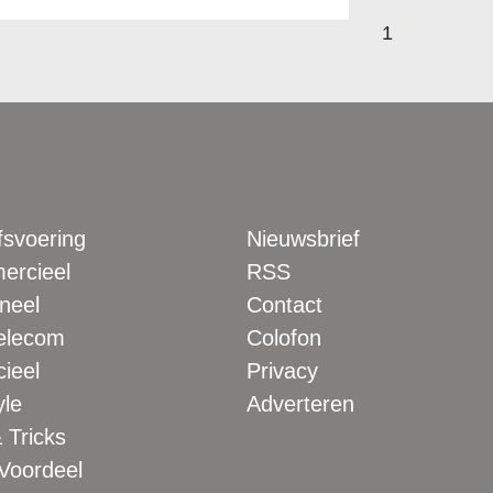
1
fsvoering
Nieuwsbrief
rcieel
RSS
neel
Contact
elecom
Colofon
ieel
Privacy
yle
Adverteren
 Tricks
 Voordeel