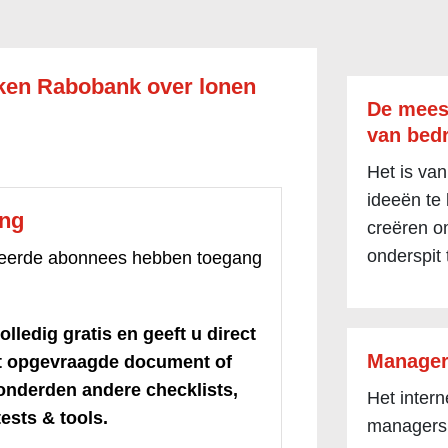
ken Rabobank over lonen
De mees
van bedr
Het is van
ideeën te
ang
creëren om
onderspit 
treerde abonnees hebben toegang
olledig gratis en geeft u direct
Manager
et opgevraagde document of
honderden andere checklists,
Het inter
ests & tools.
managers