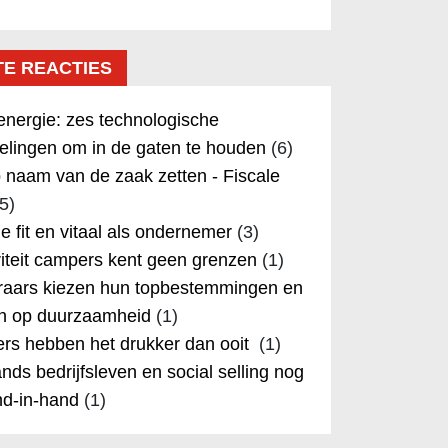
TE REACTIES
nergie: zes technologische
elingen om in de gaten te houden
(6)
 naam van de zaak zetten - Fiscale
5)
 je fit en vitaal als ondernemer
(3)
iteit campers kent geen grenzen
(1)
aars kiezen hun topbestemmingen en
in op duurzaamheid
(1)
rs hebben het drukker dan ooit
(1)
nds bedrijfsleven en social selling nog
nd-in-hand
(1)