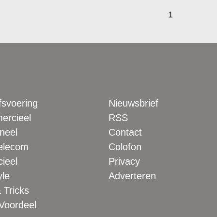
1
fsvoering
Nieuwsbrief
rcieel
RSS
neel
Contact
elecom
Colofon
ieel
Privacy
yle
Adverteren
 Tricks
 Voordeel