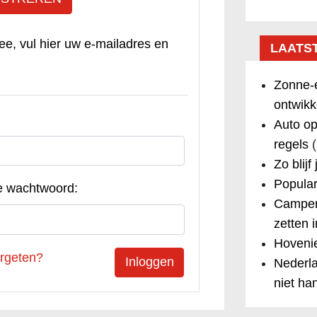
ee, vul hier uw e-mailadres en
LAATS
Zonne-e
ontwikk
Auto op
regels
(
Zo blijf
Popular
e wachtwoord:
Camper
zetten 
Hovenie
rgeten?
Nederla
niet ha