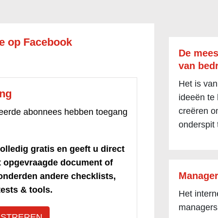
je op Facebook
De mees
van bedr
Het is van
ang
ideeën te
creëren om
treerde abonnees hebben toegang
onderspit 
olledig gratis en geeft u direct
et opgevraagde document of
Manager
honderden andere checklists,
ests & tools.
Het inter
managers
ISTREREN