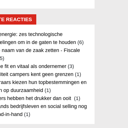
TE REACTIES
nergie: zes technologische
elingen om in de gaten te houden
(6)
 naam van de zaak zetten - Fiscale
5)
 je fit en vitaal als ondernemer
(3)
iteit campers kent geen grenzen
(1)
aars kiezen hun topbestemmingen en
in op duurzaamheid
(1)
rs hebben het drukker dan ooit
(1)
nds bedrijfsleven en social selling nog
nd-in-hand
(1)