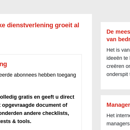
e dienstverlening groeit al
De mees
van bedr
Het is van
ideeën te
ang
creëren om
onderspit 
treerde abonnees hebben toegang
olledig gratis en geeft u direct
Manager
et opgevraagde document of
honderden andere checklists,
Het inter
ests & tools.
managers