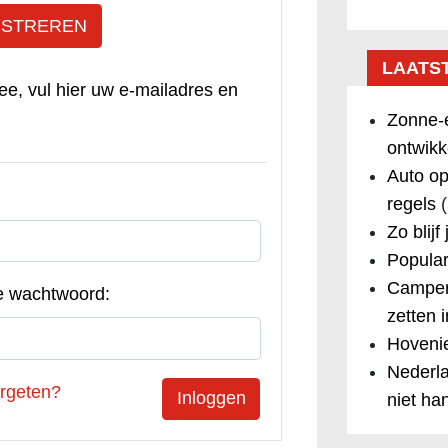
ISTREREN
LAATS
ee, vul hier uw e-mailadres en
Zonne-e
ontwikk
Auto op
regels
(
Zo blijf
Popular
Camper
e wachtwoord:
zetten 
Hovenie
Nederla
rgeten?
niet ha