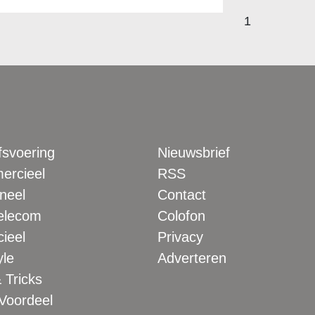
1
fsvoering
Nieuwsbrief
rcieel
RSS
neel
Contact
elecom
Colofon
ieel
Privacy
yle
Adverteren
 Tricks
 Voordeel