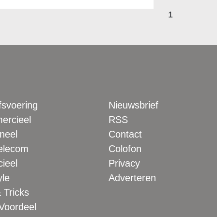
1
fsvoering
Nieuwsbrief
rcieel
RSS
neel
Contact
elecom
Colofon
ieel
Privacy
yle
Adverteren
 Tricks
 Voordeel