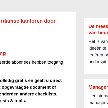
rdamse kantoren door
De mees
van bedr
Het is van
ideeën te
ang
creëren om
onderspit 
treerde abonnees hebben toegang
olledig gratis en geeft u direct
Manager
et opgevraagde document of
honderden andere checklists,
Het inter
ests & tools.
managers