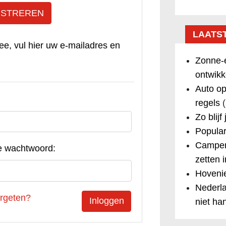
ISTREREN
LAATS
ee, vul hier uw e-mailadres en
Zonne-e
ontwikk
Auto op
regels
(
Zo blijf
Popular
Camper
e wachtwoord:
zetten 
Hovenie
Nederla
rgeten?
niet ha