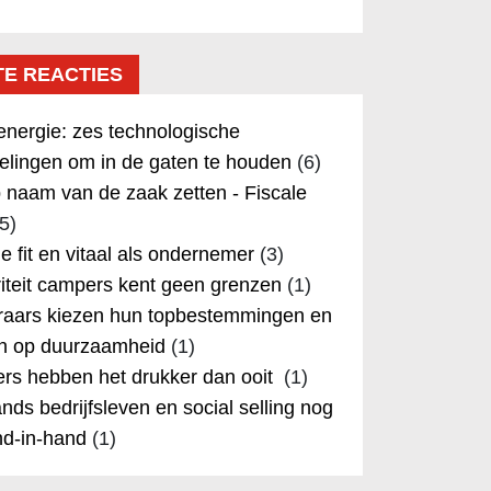
TE REACTIES
nergie: zes technologische
elingen om in de gaten te houden
(6)
 naam van de zaak zetten - Fiscale
5)
 je fit en vitaal als ondernemer
(3)
iteit campers kent geen grenzen
(1)
aars kiezen hun topbestemmingen en
in op duurzaamheid
(1)
rs hebben het drukker dan ooit
(1)
nds bedrijfsleven en social selling nog
nd-in-hand
(1)