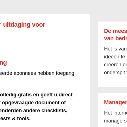
 uitdaging voor
De mees
van bedr
Het is van
ideeën te
ang
creëren om
onderspit 
treerde abonnees hebben toegang
olledig gratis en geeft u direct
Manager
et opgevraagde document of
honderden andere checklists,
Het inter
ests & tools.
managers