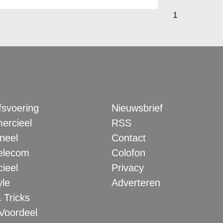
1
fsvoering
Nieuwsbrief
rcieel
RSS
neel
Contact
elecom
Colofon
ieel
Privacy
yle
Adverteren
 Tricks
 Voordeel