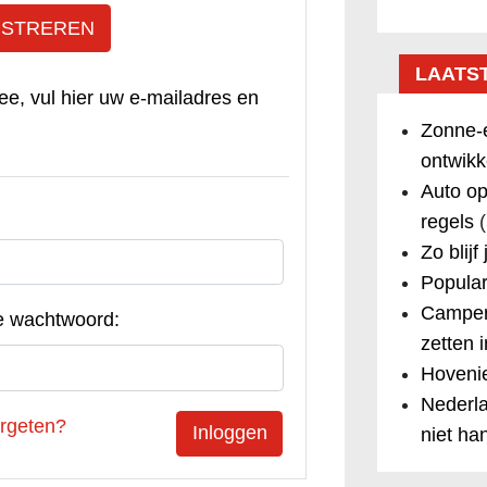
ISTREREN
LAATS
ee, vul hier uw e-mailadres en
Zonne-e
ontwikk
Auto op
regels
(
Zo blijf
Popular
Camper
e wachtwoord:
zetten 
Hovenie
Nederla
rgeten?
niet ha