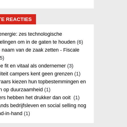
TE REACTIES
nergie: zes technologische
elingen om in de gaten te houden
(6)
 naam van de zaak zetten - Fiscale
5)
 je fit en vitaal als ondernemer
(3)
iteit campers kent geen grenzen
(1)
aars kiezen hun topbestemmingen en
in op duurzaamheid
(1)
rs hebben het drukker dan ooit
(1)
nds bedrijfsleven en social selling nog
nd-in-hand
(1)