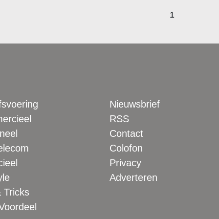
1
fsvoering
Nieuwsbrief
rcieel
RSS
neel
Contact
elecom
Colofon
ieel
Privacy
yle
Adverteren
 Tricks
 Voordeel