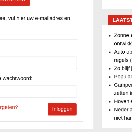
ee, vul hier uw e-mailadres en
LAATS
Zonne-e
ontwikk
Auto op
regels
(
Zo blijf
Popular
e wachtwoord:
Camper
zetten 
Hovenie
rgeten?
Nederla
niet ha