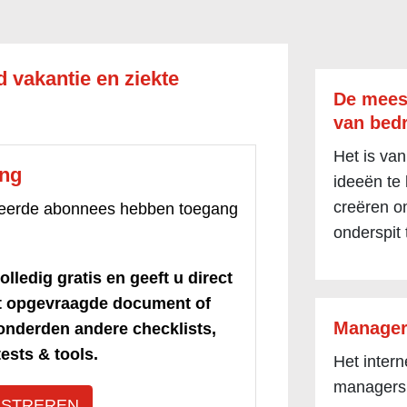
d vakantie en ziekte
De mees
van bedr
Het is van
ang
ideeën te
creëren om
treerde abonnees hebben toegang
onderspit 
olledig gratis en geeft u direct
et opgevraagde document of
Manager
honderden andere checklists,
ests & tools.
Het inter
managers
ISTREREN