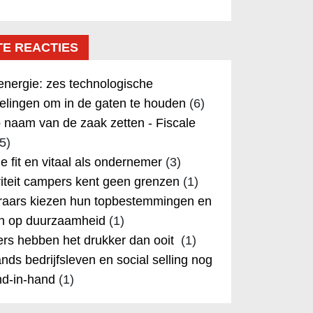
TE REACTIES
nergie: zes technologische
elingen om in de gaten te houden
(6)
 naam van de zaak zetten - Fiscale
5)
 je fit en vitaal als ondernemer
(3)
iteit campers kent geen grenzen
(1)
aars kiezen hun topbestemmingen en
in op duurzaamheid
(1)
rs hebben het drukker dan ooit
(1)
nds bedrijfsleven en social selling nog
nd-in-hand
(1)