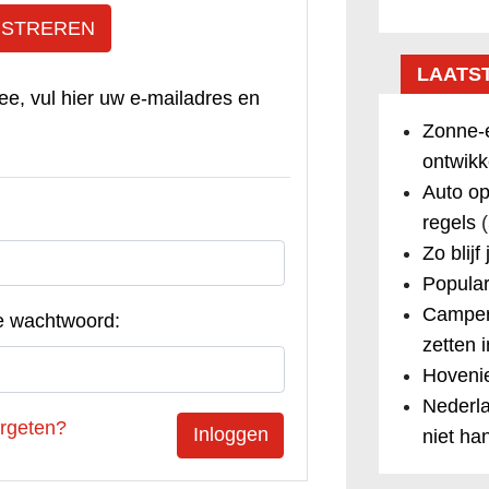
ISTREREN
LAATS
ee, vul hier uw e-mailadres en
Zonne-e
ontwikk
Auto op
regels
(
Zo blijf
Popular
Camper
e wachtwoord:
zetten 
Hovenie
Nederla
rgeten?
niet ha