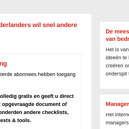
derlanders wil snel andere
De mees
van bedr
Het is van
ideeën te
ang
creëren om
onderspit 
treerde abonnees hebben toegang
olledig gratis en geeft u direct
Manager
et opgevraagde document of
honderden andere checklists,
Het inter
ests & tools.
managers