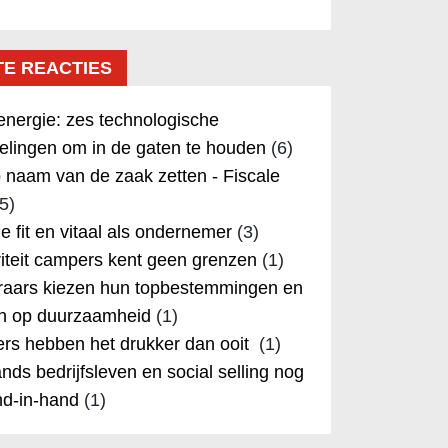
TE REACTIES
nergie: zes technologische
elingen om in de gaten te houden
(6)
 naam van de zaak zetten - Fiscale
5)
 je fit en vitaal als ondernemer
(3)
iteit campers kent geen grenzen
(1)
aars kiezen hun topbestemmingen en
in op duurzaamheid
(1)
rs hebben het drukker dan ooit
(1)
nds bedrijfsleven en social selling nog
nd-in-hand
(1)