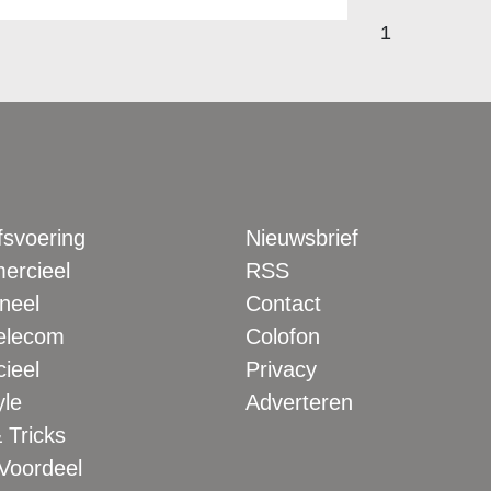
1
fsvoering
Nieuwsbrief
rcieel
RSS
neel
Contact
elecom
Colofon
ieel
Privacy
yle
Adverteren
 Tricks
 Voordeel