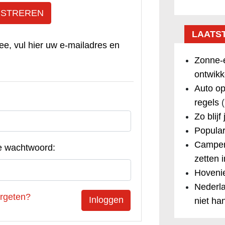
ISTREREN
LAATS
ee, vul hier uw e-mailadres en
Zonne-e
ontwikk
Auto op
regels
(
Zo blijf
Popular
Camper
e wachtwoord:
zetten 
Hovenie
Nederla
rgeten?
niet ha