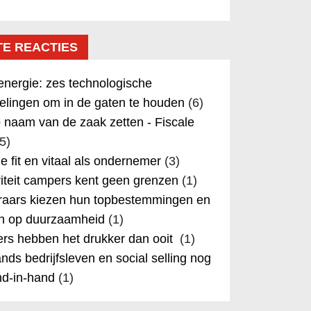
TE REACTIES
nergie: zes technologische
elingen om in de gaten te houden
(6)
 naam van de zaak zetten - Fiscale
5)
 je fit en vitaal als ondernemer
(3)
iteit campers kent geen grenzen
(1)
aars kiezen hun topbestemmingen en
in op duurzaamheid
(1)
rs hebben het drukker dan ooit
(1)
nds bedrijfsleven en social selling nog
nd-in-hand
(1)