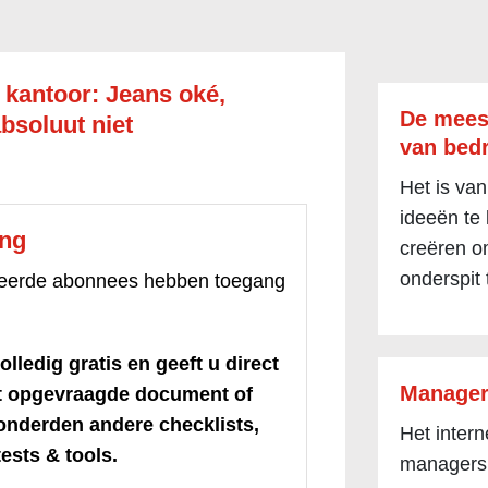
kantoor: Jeans oké,
De mees
bsoluut niet
van bedr
Het is van
ideeën te
ang
creëren om
onderspit 
treerde abonnees hebben toegang
olledig gratis en geeft u direct
Manager
et opgevraagde document of
honderden andere checklists,
Het inter
ests & tools.
managers