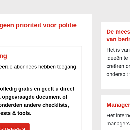
geen prioriteit voor politie
De mees
van bedr
Het is van
ang
ideeën te
creëren om
treerde abonnees hebben toegang
onderspit 
olledig gratis en geeft u direct
et opgevraagde document of
Manager
honderden andere checklists,
ests & tools.
Het inter
managers
ISTREREN