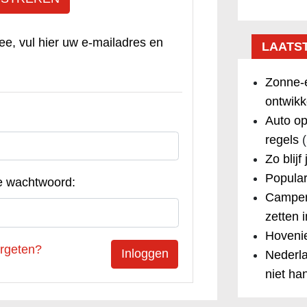
ee, vul hier uw e-mailadres en
LAATS
Zonne-e
ontwikk
Auto op
regels
(
Zo blijf
Popular
e wachtwoord:
Camper
zetten 
Hovenie
rgeten?
Nederla
niet ha