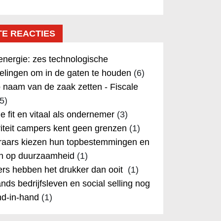
TE REACTIES
nergie: zes technologische
elingen om in de gaten te houden
(6)
 naam van de zaak zetten - Fiscale
5)
 je fit en vitaal als ondernemer
(3)
iteit campers kent geen grenzen
(1)
aars kiezen hun topbestemmingen en
in op duurzaamheid
(1)
rs hebben het drukker dan ooit
(1)
nds bedrijfsleven en social selling nog
nd-in-hand
(1)