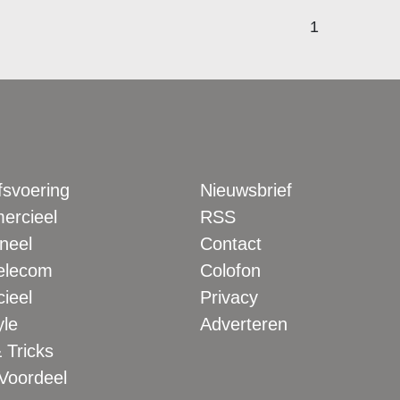
1
fsvoering
Nieuwsbrief
rcieel
RSS
neel
Contact
elecom
Colofon
ieel
Privacy
yle
Adverteren
 Tricks
 Voordeel