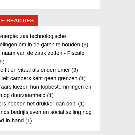
TE REACTIES
nergie: zes technologische
elingen om in de gaten te houden
(6)
 naam van de zaak zetten - Fiscale
5)
 je fit en vitaal als ondernemer
(3)
iteit campers kent geen grenzen
(1)
aars kiezen hun topbestemmingen en
in op duurzaamheid
(1)
rs hebben het drukker dan ooit
(1)
nds bedrijfsleven en social selling nog
nd-in-hand
(1)