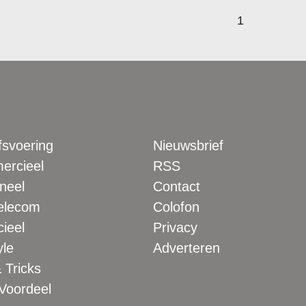
1
fsvoering
Nieuwsbrief
rcieel
RSS
neel
Contact
elecom
Colofon
ieel
Privacy
yle
Adverteren
 Tricks
 Voordeel