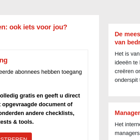
n: ook iets voor jou?
De mees
van bedr
Het is van
ang
ideeën te
creëren om
treerde abonnees hebben toegang
onderspit 
olledig gratis en geeft u direct
et opgevraagde document of
Manager
honderden andere checklists,
ests & tools.
Het inter
managers
ISTREREN