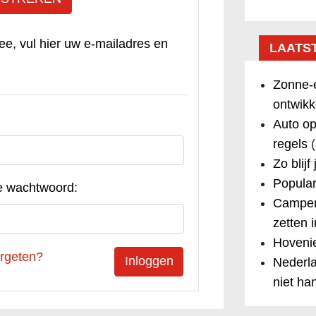
ee, vul hier uw e-mailadres en
LAATS
Zonne-e
ontwikk
Auto op
regels
(
Zo blijf
Popular
e wachtwoord:
Camper
zetten 
Hovenie
rgeten?
Nederla
niet ha