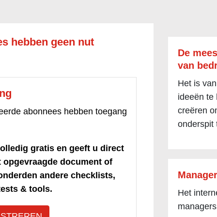
es hebben geen nut
De mees
van bedr
Het is van
ang
ideeën te
creëren om
treerde abonnees hebben toegang
onderspit 
olledig gratis en geeft u direct
et opgevraagde document of
Manager
honderden andere checklists,
ests & tools.
Het inter
managers
ISTREREN