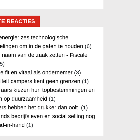
TE REACTIES
nergie: zes technologische
elingen om in de gaten te houden
(6)
 naam van de zaak zetten - Fiscale
5)
 je fit en vitaal als ondernemer
(3)
iteit campers kent geen grenzen
(1)
aars kiezen hun topbestemmingen en
in op duurzaamheid
(1)
rs hebben het drukker dan ooit
(1)
nds bedrijfsleven en social selling nog
nd-in-hand
(1)