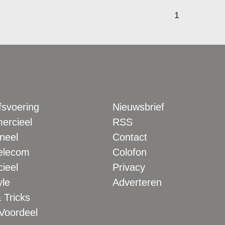
1
fsvoering
Nieuwsbrief
rcieel
RSS
neel
Contact
elecom
Colofon
ieel
Privacy
yle
Adverteren
 Tricks
 Voordeel