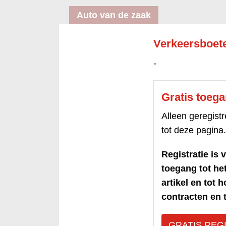
Auto van de zaak
Verkeersboet
-
Gratis toeg
Alleen geregis
tot deze pagina.
Registratie is v
toegang tot h
artikel en tot 
contracten en t
GRATIS REG