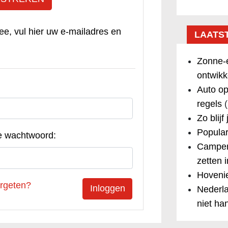
ee, vul hier uw e-mailadres en
LAATS
Zonne-e
ontwikk
Auto op
regels
(
Zo blijf
Popular
e wachtwoord:
Camper
zetten 
Hovenie
rgeten?
Nederla
niet ha