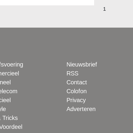
1
fsvoering
Nieuwsbrief
rcieel
RSS
neel
Contact
elecom
Colofon
ieel
Privacy
yle
Adverteren
 Tricks
 Voordeel