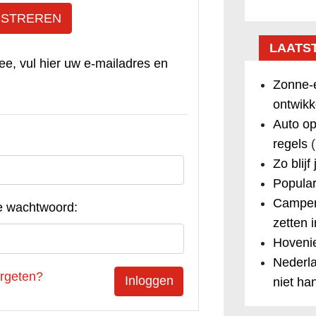
ISTREREN
LAATS
ee, vul hier uw e-mailadres en
Zonne-e
ontwikk
Auto op
regels
(
Zo blijf
Popular
Camper
e wachtwoord:
zetten 
Hovenie
Nederla
rgeten?
niet ha