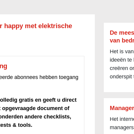
er happy met elektrische
De mees
van bedr
Het is van
ideeën te
ang
creëren om
onderspit 
treerde abonnees hebben toegang
olledig gratis en geeft u direct
Manager
et opgevraagde document of
honderden andere checklists,
Het inter
ests & tools.
managers