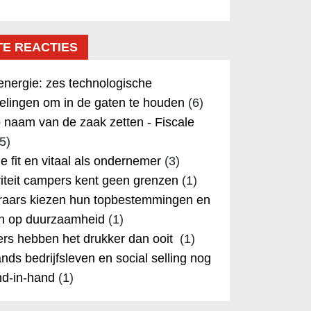
TE REACTIES
nergie: zes technologische
elingen om in de gaten te houden
(6)
 naam van de zaak zetten - Fiscale
5)
 je fit en vitaal als ondernemer
(3)
iteit campers kent geen grenzen
(1)
aars kiezen hun topbestemmingen en
in op duurzaamheid
(1)
rs hebben het drukker dan ooit
(1)
nds bedrijfsleven en social selling nog
nd-in-hand
(1)