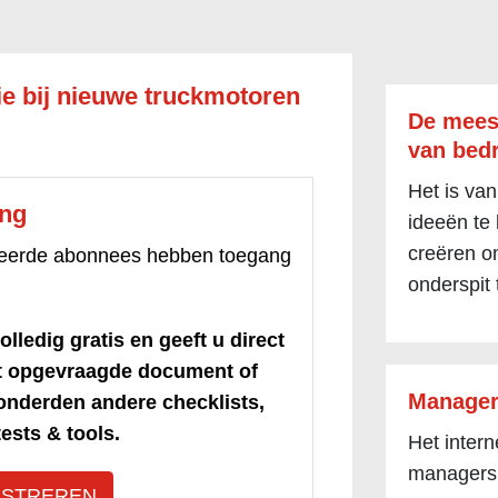
ie bij nieuwe truckmotoren
De mees
van bedr
Het is van
ang
ideeën te
creëren om
treerde abonnees hebben toegang
onderspit 
olledig gratis en geeft u direct
et opgevraagde document of
Manager
honderden andere checklists,
ests & tools.
Het inter
managers
ISTREREN