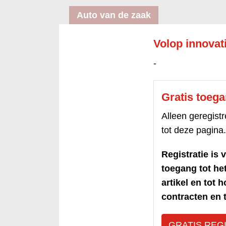
Auto van de zaak
Volop innovat
-
Gratis toeg
Alleen geregis
tot deze pagina.
Registratie is v
toegang tot h
artikel en tot 
contracten en t
GRATIS REG