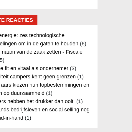
TE REACTIES
nergie: zes technologische
elingen om in de gaten te houden
(6)
 naam van de zaak zetten - Fiscale
5)
 je fit en vitaal als ondernemer
(3)
iteit campers kent geen grenzen
(1)
aars kiezen hun topbestemmingen en
in op duurzaamheid
(1)
rs hebben het drukker dan ooit
(1)
nds bedrijfsleven en social selling nog
nd-in-hand
(1)