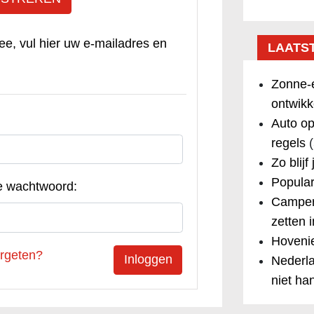
ee, vul hier uw e-mailadres en
LAATS
Zonne-e
ontwikk
Auto op
regels
(
Zo blijf
Popular
e wachtwoord:
Camper
zetten 
Hovenie
rgeten?
Nederla
niet ha