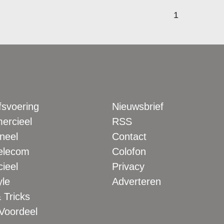
1
fsvoering
Nieuwsbrief
rcieel
RSS
neel
Contact
elecom
Colofon
ieel
Privacy
yle
Adverteren
 Tricks
 Voordeel