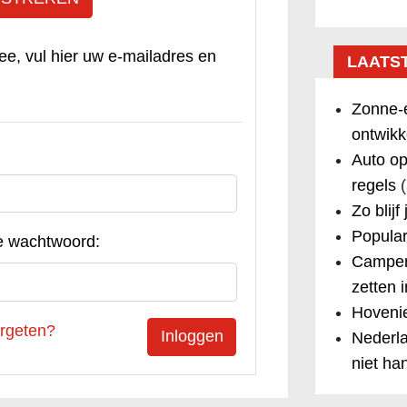
ee, vul hier uw e-mailadres en
LAATS
Zonne-e
ontwikk
Auto op
regels
(
Zo blijf
Popular
e wachtwoord:
Camper
zetten 
Hovenie
rgeten?
Nederla
niet ha