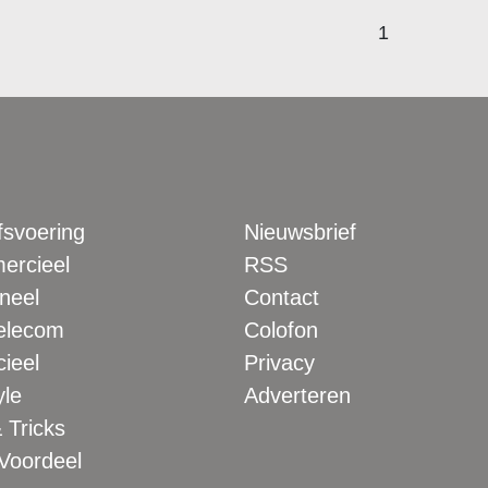
1
fsvoering
Nieuwsbrief
rcieel
RSS
neel
Contact
elecom
Colofon
ieel
Privacy
yle
Adverteren
 Tricks
 Voordeel