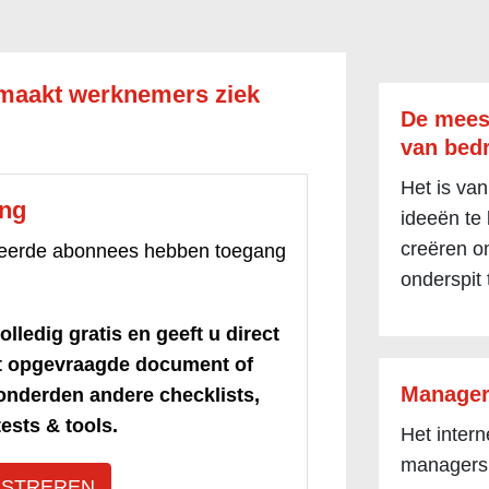
 maakt werknemers ziek
De mees
van bedr
Het is van
ang
ideeën te
creëren om
treerde abonnees hebben toegang
onderspit 
olledig gratis en geeft u direct
et opgevraagde document of
Manager
honderden andere checklists,
ests & tools.
Het inter
managers
ISTREREN