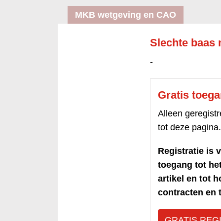
MKB wetgeving en CAO
Slechte baas
-
Gratis toeg
Alleen geregis
tot deze pagina.
Registratie is v
toegang tot h
artikel en tot 
contracten en t
GRATIS REG