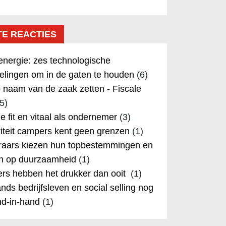
TE REACTIES
nergie: zes technologische
elingen om in de gaten te houden
(6)
 naam van de zaak zetten - Fiscale
5)
 je fit en vitaal als ondernemer
(3)
iteit campers kent geen grenzen
(1)
aars kiezen hun topbestemmingen en
in op duurzaamheid
(1)
rs hebben het drukker dan ooit
(1)
nds bedrijfsleven en social selling nog
nd-in-hand
(1)