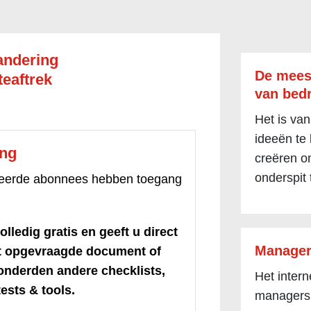
andering
De mees
eaftrek
van bedr
Het is van
ideeën te
ang
creëren om
onderspit 
treerde abonnees hebben toegang
olledig gratis en geeft u direct
Manager
et opgevraagde document of
honderden andere checklists,
Het inter
ests & tools.
managers