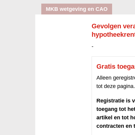
MKB wetgeving en CAO
Gevolgen ver
hypotheekrent
-
Gratis toeg
Alleen geregis
tot deze pagina.
Registratie is v
toegang tot h
artikel en tot 
contracten en t