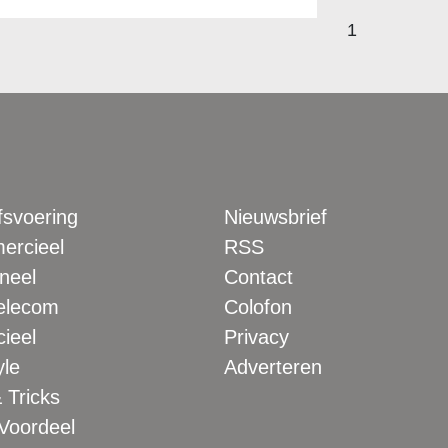
1
fsvoering
Nieuwsbrief
rcieel
RSS
neel
Contact
elecom
Colofon
ieel
Privacy
yle
Adverteren
 Tricks
 Voordeel