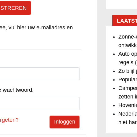
ISTREREN
LAATS
ee, vul hier uw e-mailadres en
Zonne-e
ontwikk
Auto op
regels
(
Zo blijf
Popular
Camper
e wachtwoord:
zetten 
Hovenie
Nederla
rgeten?
niet ha