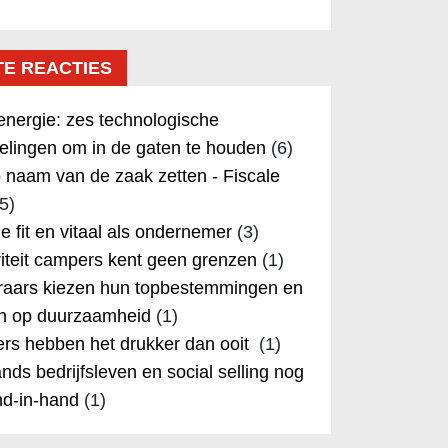
TE REACTIES
nergie: zes technologische
elingen om in de gaten te houden
(6)
 naam van de zaak zetten - Fiscale
5)
 je fit en vitaal als ondernemer
(3)
iteit campers kent geen grenzen
(1)
aars kiezen hun topbestemmingen en
in op duurzaamheid
(1)
rs hebben het drukker dan ooit
(1)
nds bedrijfsleven en social selling nog
nd-in-hand
(1)