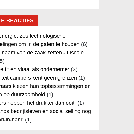
TE REACTIES
nergie: zes technologische
elingen om in de gaten te houden
(6)
 naam van de zaak zetten - Fiscale
5)
 je fit en vitaal als ondernemer
(3)
iteit campers kent geen grenzen
(1)
aars kiezen hun topbestemmingen en
in op duurzaamheid
(1)
rs hebben het drukker dan ooit
(1)
nds bedrijfsleven en social selling nog
nd-in-hand
(1)