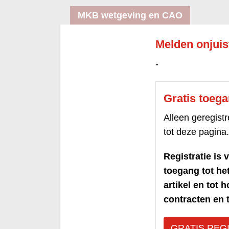
MKB wetgeving en CAO
Melden onjuis
-
Gratis toeg
Alleen geregis
tot deze pagina.
Registratie is v
toegang tot h
artikel en tot 
contracten en t
GRATIS REG