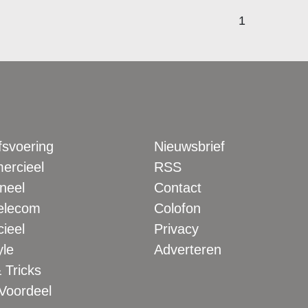
1
fsvoering
Nieuwsbrief
rcieel
RSS
neel
Contact
elecom
Colofon
ieel
Privacy
yle
Adverteren
 Tricks
 Voordeel