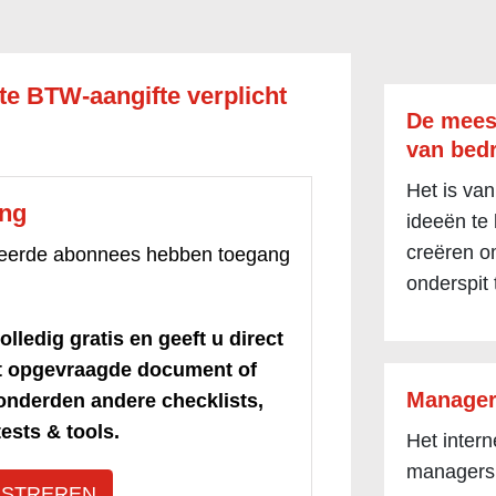
te BTW-aangifte verplicht
De mees
van bedr
Het is van
ang
ideeën te
creëren om
treerde abonnees hebben toegang
onderspit 
olledig gratis en geeft u direct
et opgevraagde document of
Manager
honderden andere checklists,
ests & tools.
Het inter
managers
ISTREREN