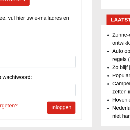
ee, vul hier uw e-mailadres en
LAATS
Zonne-e
ontwikk
Auto op
regels
(
Zo blijf
Popular
e wachtwoord:
Camper
zetten 
Hovenie
rgeten?
Nederla
niet ha