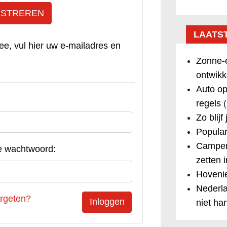
ISTREREN
LAATS
ee, vul hier uw e-mailadres en
Zonne-e
ontwikk
Auto op
regels
(
Zo blijf
Popular
Camper
e wachtwoord:
zetten 
Hovenie
Nederla
rgeten?
niet ha