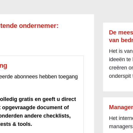
rtende ondernemer:
De mees
van bedr
Het is van
ideeën te
ang
creëren om
onderspit 
treerde abonnees hebben toegang
olledig gratis en geeft u direct
Manager
et opgevraagde document of
honderden andere checklists,
Het inter
ests & tools.
managers