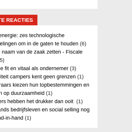
TE REACTIES
nergie: zes technologische
elingen om in de gaten te houden
(6)
 naam van de zaak zetten - Fiscale
5)
 je fit en vitaal als ondernemer
(3)
iteit campers kent geen grenzen
(1)
aars kiezen hun topbestemmingen en
in op duurzaamheid
(1)
rs hebben het drukker dan ooit
(1)
nds bedrijfsleven en social selling nog
nd-in-hand
(1)