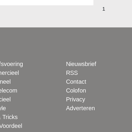
1
fsvoering
Nieuwsbrief
rcieel
RSS
neel
Contact
elecom
Colofon
ieel
Privacy
yle
Adverteren
 Tricks
 Voordeel