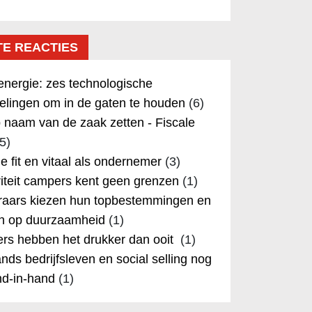
TE REACTIES
nergie: zes technologische
elingen om in de gaten te houden
(6)
 naam van de zaak zetten - Fiscale
5)
 je fit en vitaal als ondernemer
(3)
iteit campers kent geen grenzen
(1)
aars kiezen hun topbestemmingen en
in op duurzaamheid
(1)
rs hebben het drukker dan ooit
(1)
nds bedrijfsleven en social selling nog
nd-in-hand
(1)