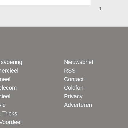
1
fsvoering
Nieuwsbrief
rcieel
RSS
neel
Contact
elecom
Colofon
ieel
Privacy
yle
Adverteren
 Tricks
 Voordeel