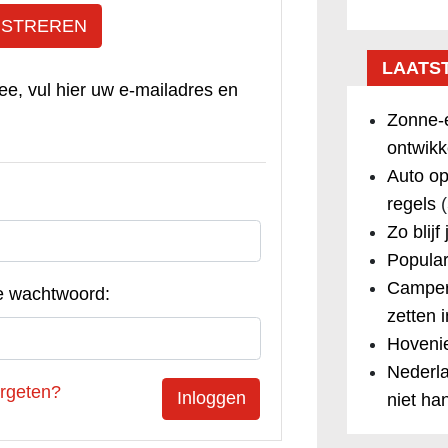
ISTREREN
LAATS
ee, vul hier uw e-mailadres en
Zonne-e
ontwikk
Auto op
regels
(
Zo blijf
Popular
Camper
e wachtwoord:
zetten 
Hovenie
Nederla
rgeten?
niet ha