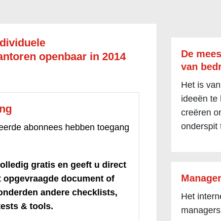
dividuele
De mees
ntoren openbaar in 2014
van bedr
Het is van
ideeën te
ang
creëren om
onderspit 
treerde abonnees hebben toegang
olledig gratis en geeft u direct
Manager
et opgevraagde document of
honderden andere checklists,
Het inter
ests & tools.
managers