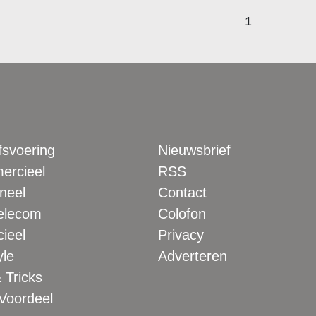
1
fsvoering
Nieuwsbrief
rcieel
RSS
neel
Contact
elecom
Colofon
ieel
Privacy
yle
Adverteren
 Tricks
 Voordeel