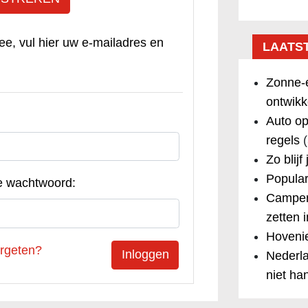
ee, vul hier uw e-mailadres en
LAATS
Zonne-e
ontwikk
Auto op
regels
(
Zo blijf
Popular
e wachtwoord:
Camper
zetten 
Hovenie
rgeten?
Nederla
niet ha