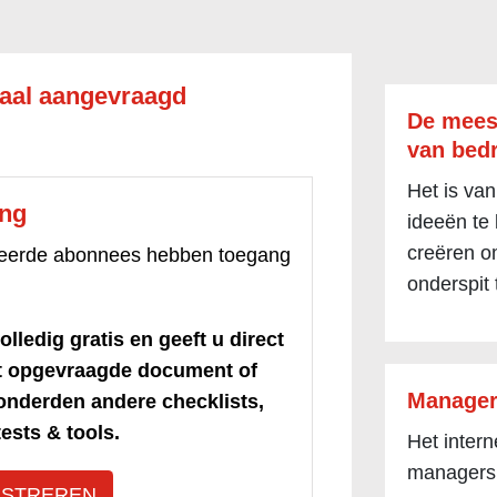
aal aangevraagd
De mees
van bedr
Het is van
ang
ideeën te
creëren om
treerde abonnees hebben toegang
onderspit 
olledig gratis en geeft u direct
et opgevraagde document of
Manager
honderden andere checklists,
ests & tools.
Het inter
managers
ISTREREN