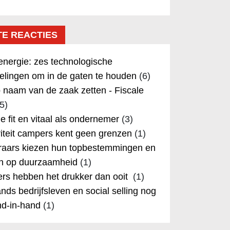
TE REACTIES
nergie: zes technologische
elingen om in de gaten te houden
(6)
 naam van de zaak zetten - Fiscale
5)
 je fit en vitaal als ondernemer
(3)
iteit campers kent geen grenzen
(1)
aars kiezen hun topbestemmingen en
in op duurzaamheid
(1)
rs hebben het drukker dan ooit
(1)
nds bedrijfsleven en social selling nog
nd-in-hand
(1)