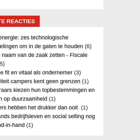
TE REACTIES
nergie: zes technologische
elingen om in de gaten te houden
(6)
 naam van de zaak zetten - Fiscale
5)
 je fit en vitaal als ondernemer
(3)
iteit campers kent geen grenzen
(1)
aars kiezen hun topbestemmingen en
in op duurzaamheid
(1)
rs hebben het drukker dan ooit
(1)
nds bedrijfsleven en social selling nog
nd-in-hand
(1)