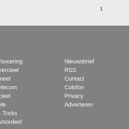
1
fsvoering
Nieuwsbrief
rcieel
RSS
neel
Contact
elecom
Colofon
ieel
Privacy
yle
Adverteren
 Tricks
 Voordeel