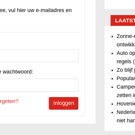
ee, vul hier uw e-mailadres en
LAATS
Zonne-e
ontwikk
Auto op
regels
(
Zo blijf
e wachtwoord:
Popular
Camper
zetten 
rgeten?
Hovenie
Nederla
niet ha