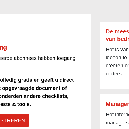
De mees
van bedr
ang
Het is van
ideeën te
treerde abonnees hebben toegang
creëren om
onderspit 
olledig gratis en geeft u direct
et opgevraagde document of
honderden andere checklists,
Manager
ests & tools.
Het inter
ISTREREN
managers