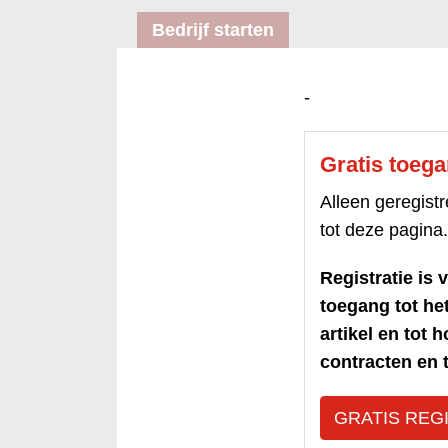
Bedrijf starten
-
Gratis toeg
Alleen geregis
tot deze pagina.
Registratie is v
toegang tot h
artikel en tot 
contracten en t
GRATIS REG