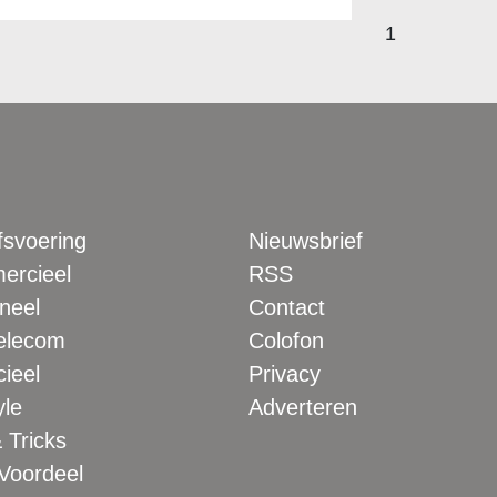
1
fsvoering
Nieuwsbrief
rcieel
RSS
neel
Contact
elecom
Colofon
ieel
Privacy
yle
Adverteren
 Tricks
 Voordeel