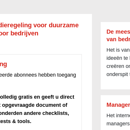
dieregeling voor duurzame
De mees
oor bedrijven
van bedr
Het is van
ideeën te
ang
creëren om
onderspit 
treerde abonnees hebben toegang
olledig gratis en geeft u direct
Manager
et opgevraagde document of
honderden andere checklists,
Het inter
ests & tools.
managers