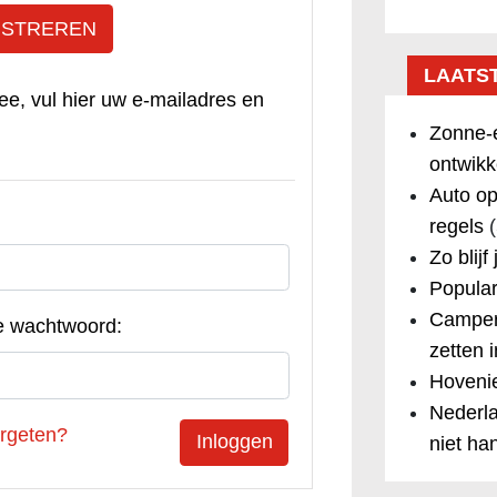
ISTREREN
LAATS
ee, vul hier uw e-mailadres en
Zonne-e
ontwikk
Auto op
regels
(
Zo blijf
Popular
Camper
e wachtwoord:
zetten 
Hovenie
Nederla
rgeten?
niet ha