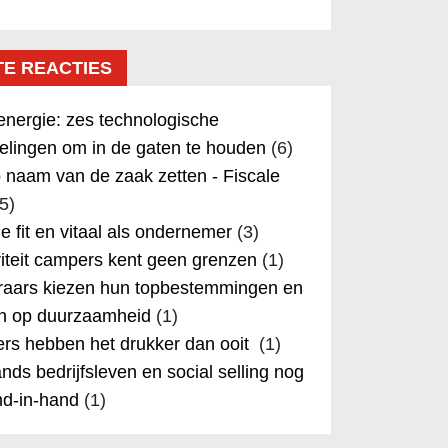
TE REACTIES
nergie: zes technologische
elingen om in de gaten te houden
(6)
 naam van de zaak zetten - Fiscale
5)
 je fit en vitaal als ondernemer
(3)
iteit campers kent geen grenzen
(1)
aars kiezen hun topbestemmingen en
in op duurzaamheid
(1)
rs hebben het drukker dan ooit
(1)
nds bedrijfsleven en social selling nog
nd-in-hand
(1)