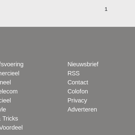
1
fsvoering
Nieuwsbrief
rcieel
RSS
neel
Contact
elecom
Colofon
ieel
Privacy
yle
Adverteren
 Tricks
 Voordeel