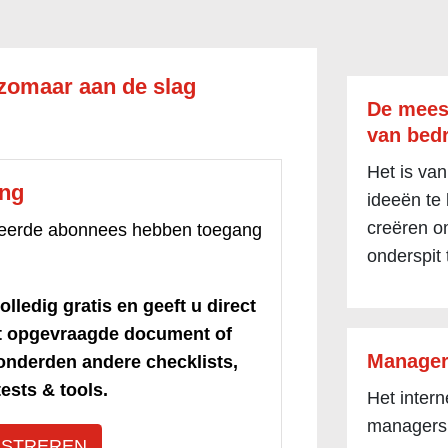
zomaar aan de slag
De mees
van bedr
Het is van
ang
ideeën te
creëren om
treerde abonnees hebben toegang
onderspit 
olledig gratis en geeft u direct
et opgevraagde document of
Manager
honderden andere checklists,
ests & tools.
Het inter
managers
ISTREREN