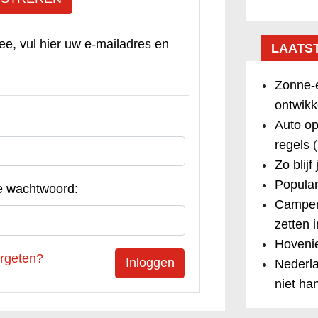
ee, vul hier uw e-mailadres en
LAATS
Zonne-e
ontwikk
Auto op
regels
(
Zo blijf
Popular
e wachtwoord:
Camper
zetten 
Hovenie
rgeten?
Nederla
niet ha