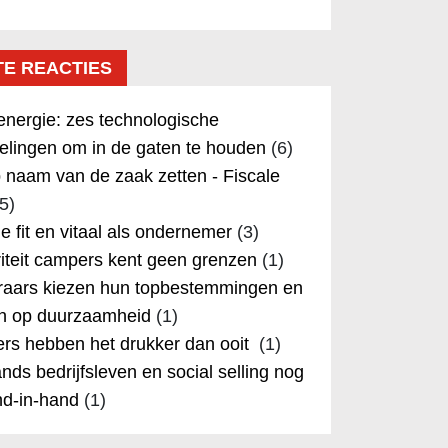
TE REACTIES
nergie: zes technologische
elingen om in de gaten te houden
(6)
 naam van de zaak zetten - Fiscale
5)
 je fit en vitaal als ondernemer
(3)
iteit campers kent geen grenzen
(1)
aars kiezen hun topbestemmingen en
in op duurzaamheid
(1)
rs hebben het drukker dan ooit
(1)
nds bedrijfsleven en social selling nog
nd-in-hand
(1)