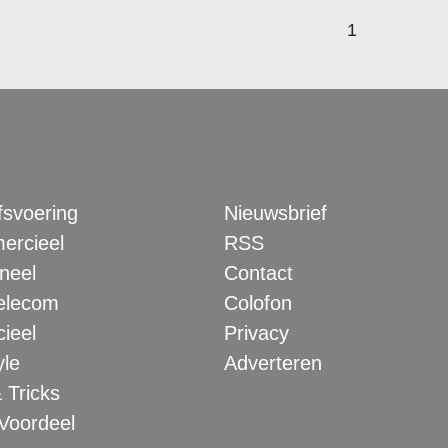
1
fsvoering
Nieuwsbrief
rcieel
RSS
neel
Contact
elecom
Colofon
ieel
Privacy
yle
Adverteren
 Tricks
 Voordeel