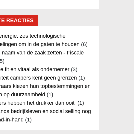
TE REACTIES
nergie: zes technologische
elingen om in de gaten te houden
(6)
 naam van de zaak zetten - Fiscale
5)
 je fit en vitaal als ondernemer
(3)
iteit campers kent geen grenzen
(1)
aars kiezen hun topbestemmingen en
in op duurzaamheid
(1)
rs hebben het drukker dan ooit
(1)
nds bedrijfsleven en social selling nog
nd-in-hand
(1)