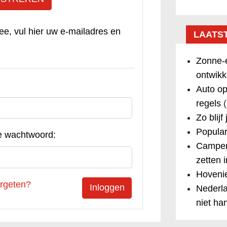
ee, vul hier uw e-mailadres en
LAATS
Zonne-e
ontwikk
Auto op
regels
(
Zo blijf
Popular
e wachtwoord:
Camper
zetten 
Hovenie
rgeten?
Nederla
niet ha