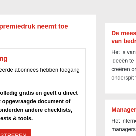
 premiedruk neemt toe
De mees
van bedr
Het is van
ang
ideeën te
creëren om
treerde abonnees hebben toegang
onderspit 
olledig gratis en geeft u direct
et opgevraagde document of
Manager
honderden andere checklists,
ests & tools.
Het inter
managers
ISTREREN