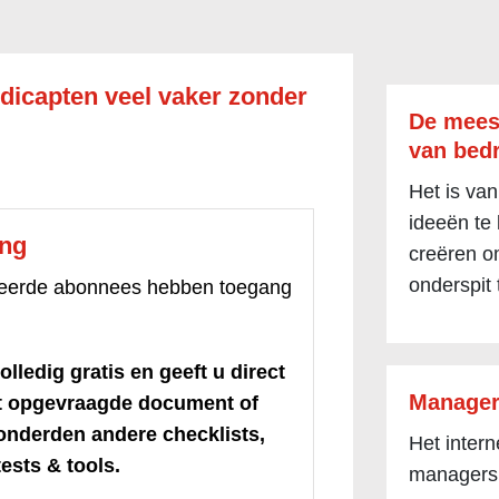
icapten veel vaker zonder
De mees
van bedr
Het is van
ideeën te
ang
creëren om
onderspit 
treerde abonnees hebben toegang
olledig gratis en geeft u direct
Manager
et opgevraagde document of
honderden andere checklists,
Het inter
ests & tools.
managers