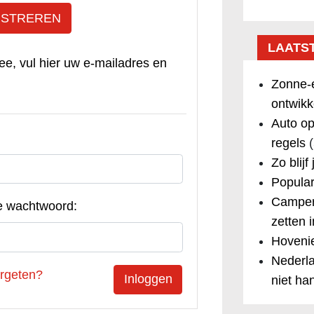
ISTREREN
LAATS
ee, vul hier uw e-mailadres en
Zonne-e
ontwikk
Auto op
regels
(
Zo blijf
Popular
Camper
e wachtwoord:
zetten 
Hovenie
Nederla
rgeten?
niet ha