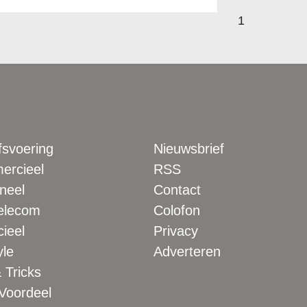
1
fsvoering
Nieuwsbrief
rcieel
RSS
neel
Contact
elecom
Colofon
ieel
Privacy
yle
Adverteren
 Tricks
 Voordeel