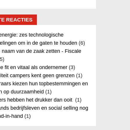
TE REACTIES
nergie: zes technologische
elingen om in de gaten te houden
(6)
 naam van de zaak zetten - Fiscale
5)
 je fit en vitaal als ondernemer
(3)
iteit campers kent geen grenzen
(1)
aars kiezen hun topbestemmingen en
in op duurzaamheid
(1)
rs hebben het drukker dan ooit
(1)
nds bedrijfsleven en social selling nog
nd-in-hand
(1)