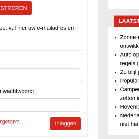
ISTREREN
LAATS
ee, vul hier uw e-mailadres en
Zonne-e
ontwikk
Auto op
regels
(
Zo blijf
Popular
Camper
e wachtwoord:
zetten 
Hovenie
Nederla
rgeten?
niet ha