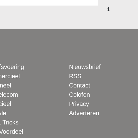
1
fsvoering
Nieuwsbrief
rcieel
RSS
neel
Contact
elecom
Colofon
ieel
Privacy
yle
Adverteren
 Tricks
 Voordeel