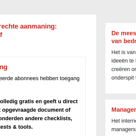
rechte aanmaning:
De mees
f
van bedr
Het is van
ideeën te
ang
creëren om
onderspit 
treerde abonnees hebben toegang
olledig gratis en geeft u direct
Manager
et opgevraagde document of
honderden andere checklists,
Het inter
ests & tools.
managers