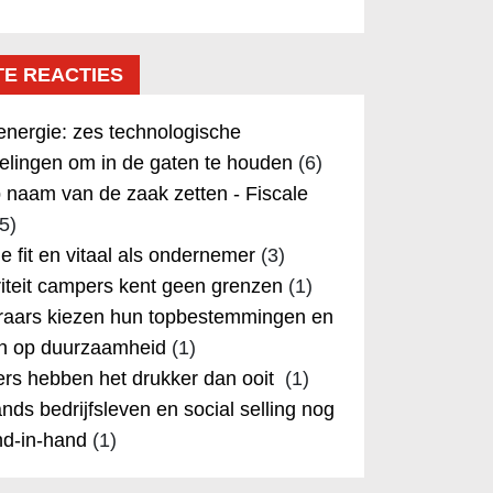
TE REACTIES
nergie: zes technologische
elingen om in de gaten te houden
(6)
 naam van de zaak zetten - Fiscale
5)
 je fit en vitaal als ondernemer
(3)
iteit campers kent geen grenzen
(1)
aars kiezen hun topbestemmingen en
in op duurzaamheid
(1)
rs hebben het drukker dan ooit
(1)
nds bedrijfsleven en social selling nog
nd-in-hand
(1)