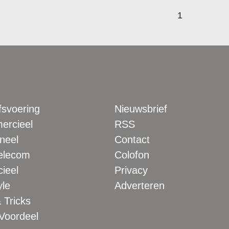
1
fsvoering
Nieuwsbrief
rcieel
RSS
neel
Contact
elecom
Colofon
ieel
Privacy
yle
Adverteren
 Tricks
 Voordeel