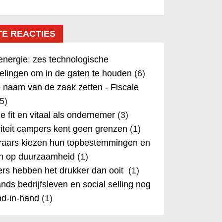
TE REACTIES
nergie: zes technologische
elingen om in de gaten te houden
(6)
 naam van de zaak zetten - Fiscale
5)
 je fit en vitaal als ondernemer
(3)
iteit campers kent geen grenzen
(1)
aars kiezen hun topbestemmingen en
in op duurzaamheid
(1)
rs hebben het drukker dan ooit
(1)
nds bedrijfsleven en social selling nog
nd-in-hand
(1)