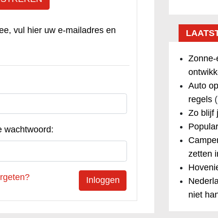
ee, vul hier uw e-mailadres en
LAATS
Zonne-e
ontwikk
Auto op
regels
(
Zo blijf
Popular
e wachtwoord:
Camper
zetten 
Hovenie
rgeten?
Nederla
niet ha