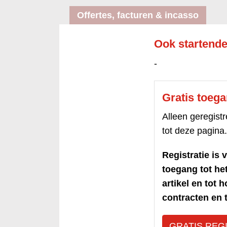
Offertes, facturen & incasso
Ook startende
-
Gratis toeg
Alleen geregis
tot deze pagina.
Registratie is v
toegang tot h
artikel en tot 
contracten en t
GRATIS REG