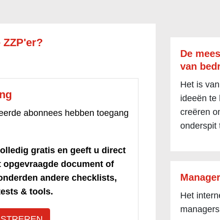
 ZZP'er?
De mees
van bedr
Het is van
ang
ideeën te
creëren om
treerde abonnees hebben toegang
onderspit 
olledig gratis en geeft u direct
et opgevraagde document of
Manager
honderden andere checklists,
ests & tools.
Het inter
managers
ISTREREN