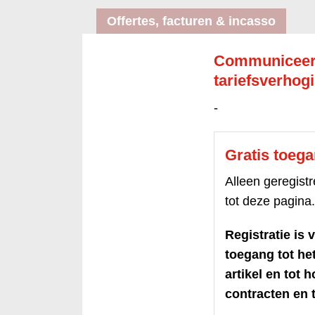
Offertes, facturen & incasso
Communiceer 
tariefsverhog
-
Gratis toeg
Alleen geregis
tot deze pagina.
Registratie is v
toegang tot h
artikel en tot 
contracten en t