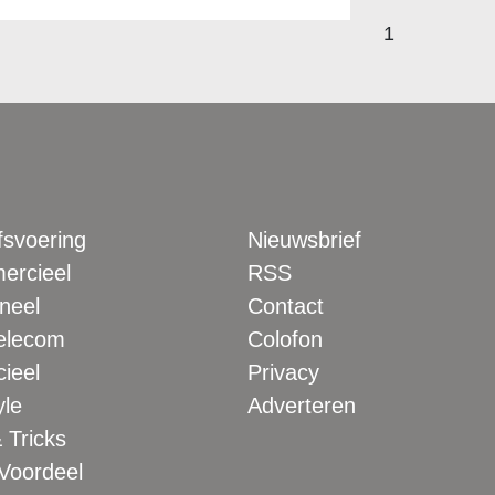
1
fsvoering
Nieuwsbrief
rcieel
RSS
neel
Contact
elecom
Colofon
ieel
Privacy
yle
Adverteren
 Tricks
 Voordeel