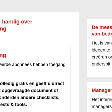
handig over
De mees
ing
van bedr
Het is van
ideeën te
ang
creëren om
onderspit 
treerde abonnees hebben toegang
olledig gratis en geeft u direct
Manager
et opgevraagde document of
honderden andere checklists,
Het inter
ests & tools.
managers