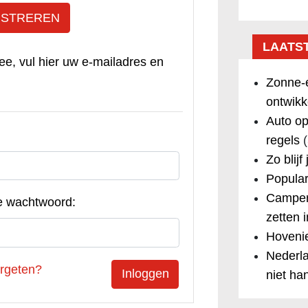
ISTREREN
LAATS
ee, vul hier uw e-mailadres en
Zonne-e
ontwikk
Auto op
regels
(
Zo blijf
Popular
Camper
e wachtwoord:
zetten 
Hovenie
Nederla
rgeten?
niet ha