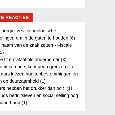
TE REACTIES
nergie: zes technologische
elingen om in de gaten te houden
(6)
 naam van de zaak zetten - Fiscale
5)
 je fit en vitaal als ondernemer
(3)
iteit campers kent geen grenzen
(1)
aars kiezen hun topbestemmingen en
in op duurzaamheid
(1)
rs hebben het drukker dan ooit
(1)
nds bedrijfsleven en social selling nog
nd-in-hand
(1)