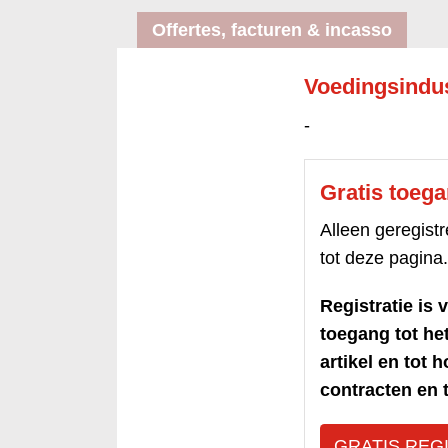
Offertes, facturen & incasso
Voedingsindus
-
Gratis toeg
Alleen geregis
tot deze pagina.
Registratie is v
toegang tot h
artikel en tot 
contracten en t
GRATIS REG