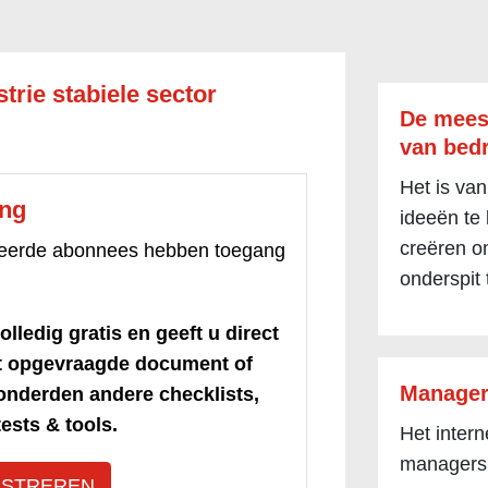
trie stabiele sector
De mees
van bedr
Het is van
ang
ideeën te
creëren om
treerde abonnees hebben toegang
onderspit 
olledig gratis en geeft u direct
et opgevraagde document of
Manager
honderden andere checklists,
ests & tools.
Het inter
managers
ISTREREN