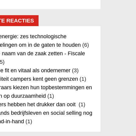
TE REACTIES
nergie: zes technologische
elingen om in de gaten te houden
(6)
 naam van de zaak zetten - Fiscale
5)
 je fit en vitaal als ondernemer
(3)
iteit campers kent geen grenzen
(1)
aars kiezen hun topbestemmingen en
in op duurzaamheid
(1)
rs hebben het drukker dan ooit
(1)
nds bedrijfsleven en social selling nog
nd-in-hand
(1)