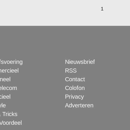
1
fsvoering
Nieuwsbrief
rcieel
RSS
neel
Contact
elecom
Colofon
ieel
Privacy
yle
Adverteren
 Tricks
 Voordeel