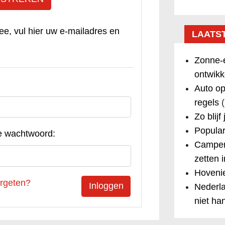
ee, vul hier uw e-mailadres en
LAATS
Zonne-e
ontwikk
Auto op
regels
(
Zo blijf
Popular
e wachtwoord:
Camper
zetten 
Hovenie
rgeten?
Nederla
niet ha