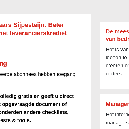
ars Sijpesteijn: Beter
De mees
et leverancierskrediet
van bedr
Het is van
ideeën te
ang
creëren om
onderspit 
treerde abonnees hebben toegang
olledig gratis en geeft u direct
Manager
et opgevraagde document of
honderden andere checklists,
Het inter
ests & tools.
managers