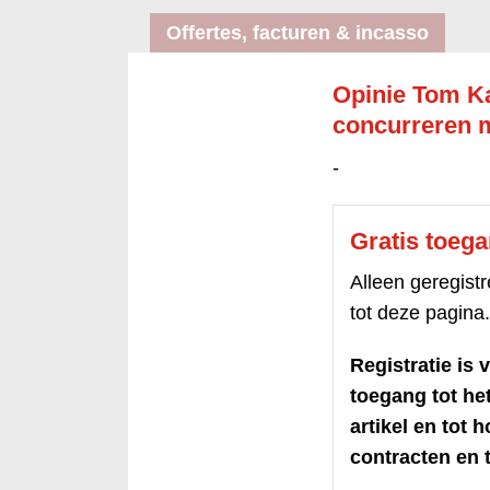
Offertes, facturen & incasso
Opinie Tom Ka
concurreren m
-
Gratis toeg
Alleen geregis
tot deze pagina.
Registratie is v
toegang tot h
artikel en tot 
contracten en t