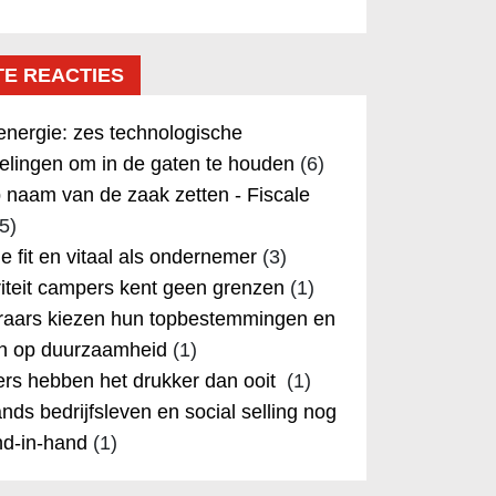
TE REACTIES
nergie: zes technologische
elingen om in de gaten te houden
(6)
 naam van de zaak zetten - Fiscale
5)
 je fit en vitaal als ondernemer
(3)
iteit campers kent geen grenzen
(1)
aars kiezen hun topbestemmingen en
in op duurzaamheid
(1)
rs hebben het drukker dan ooit
(1)
nds bedrijfsleven en social selling nog
nd-in-hand
(1)