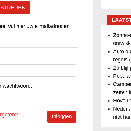
ISTREREN
LAATS
ee, vul hier uw e-mailadres en
Zonne-e
ontwikk
Auto op
regels
(
Zo blijf
Popular
Camper
e wachtwoord:
zetten 
Hovenie
Nederla
rgeten?
niet ha