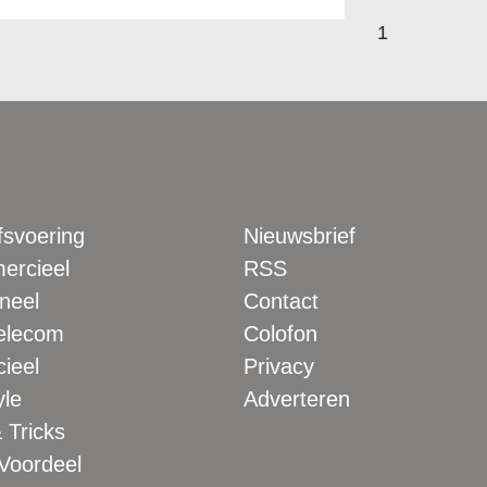
1
fsvoering
Nieuwsbrief
rcieel
RSS
neel
Contact
elecom
Colofon
ieel
Privacy
yle
Adverteren
 Tricks
 Voordeel