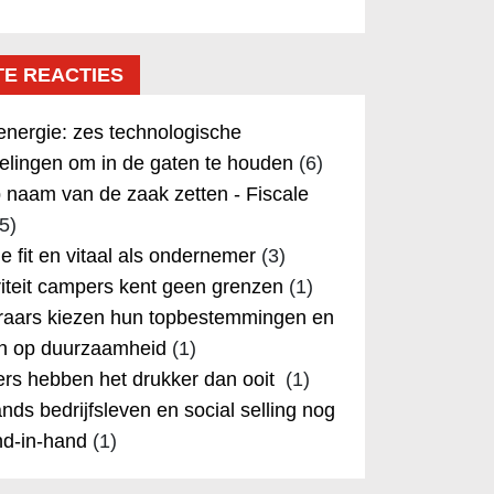
TE REACTIES
nergie: zes technologische
elingen om in de gaten te houden
(6)
 naam van de zaak zetten - Fiscale
5)
 je fit en vitaal als ondernemer
(3)
iteit campers kent geen grenzen
(1)
aars kiezen hun topbestemmingen en
in op duurzaamheid
(1)
rs hebben het drukker dan ooit
(1)
nds bedrijfsleven en social selling nog
nd-in-hand
(1)