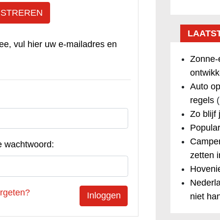
ISTREREN
LAATS
ee, vul hier uw e-mailadres en
Zonne-e
ontwikk
Auto op
regels
(
Zo blijf
Popular
Camper
e wachtwoord:
zetten 
Hovenie
Nederla
rgeten?
niet ha