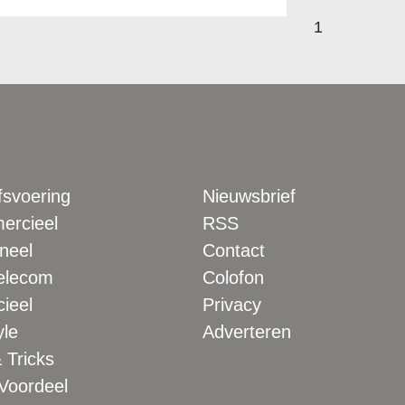
1
fsvoering
Nieuwsbrief
rcieel
RSS
neel
Contact
elecom
Colofon
ieel
Privacy
yle
Adverteren
 Tricks
 Voordeel