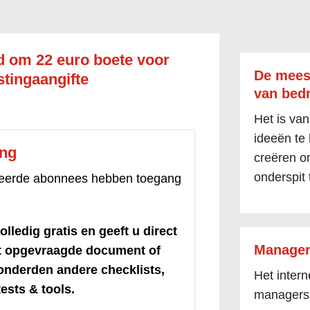
jd om 22 euro boete voor
De mees
stingaangifte
van bedr
Het is van
ideeën te
ang
creëren om
onderspit 
treerde abonnees hebben toegang
olledig gratis en geeft u direct
Manager
et opgevraagde document of
honderden andere checklists,
Het inter
ests & tools.
managers