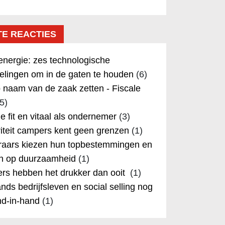
TE REACTIES
nergie: zes technologische
elingen om in de gaten te houden
(6)
 naam van de zaak zetten - Fiscale
5)
 je fit en vitaal als ondernemer
(3)
iteit campers kent geen grenzen
(1)
aars kiezen hun topbestemmingen en
in op duurzaamheid
(1)
rs hebben het drukker dan ooit
(1)
nds bedrijfsleven en social selling nog
nd-in-hand
(1)