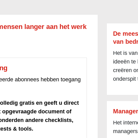
mensen langer aan het werk
De mees
van bedr
Het is van
ideeën te
ang
creëren om
onderspit 
treerde abonnees hebben toegang
olledig gratis en geeft u direct
Manager
et opgevraagde document of
honderden andere checklists,
Het inter
ests & tools.
managers