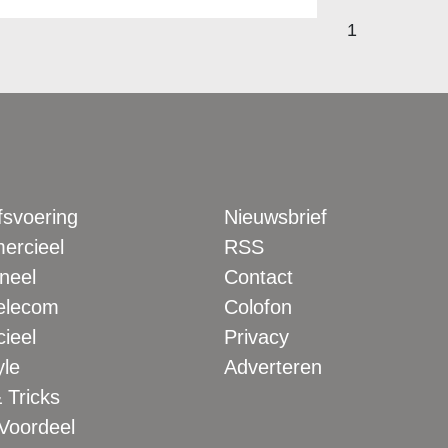
1
fsvoering
Nieuwsbrief
rcieel
RSS
neel
Contact
elecom
Colofon
ieel
Privacy
yle
Adverteren
 Tricks
 Voordeel