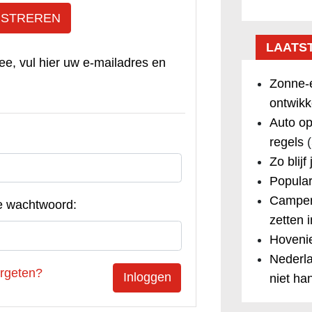
ISTREREN
LAATS
ee, vul hier uw e-mailadres en
Zonne-e
ontwikk
Auto op
regels
(
Zo blijf
Popular
Camper
e wachtwoord:
zetten 
Hovenie
Nederla
rgeten?
niet ha