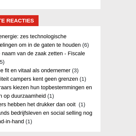
TE REACTIES
nergie: zes technologische
elingen om in de gaten te houden
(6)
 naam van de zaak zetten - Fiscale
5)
 je fit en vitaal als ondernemer
(3)
iteit campers kent geen grenzen
(1)
aars kiezen hun topbestemmingen en
in op duurzaamheid
(1)
rs hebben het drukker dan ooit
(1)
nds bedrijfsleven en social selling nog
nd-in-hand
(1)