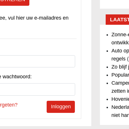
ee, vul hier uw e-mailadres en
LAATS
Zonne-e
ontwikk
Auto op
regels
(
Zo blijf
Popular
e wachtwoord:
Camper
zetten 
Hovenie
rgeten?
Nederla
niet ha