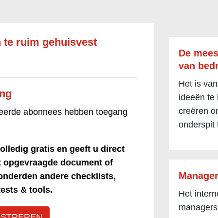
n te ruim gehuisvest
De mees
van bedr
Het is van
ang
ideeën te
creëren om
treerde abonnees hebben toegang
onderspit 
olledig gratis en geeft u direct
et opgevraagde document of
Manager
honderden andere checklists,
ests & tools.
Het inter
managers
ISTREREN