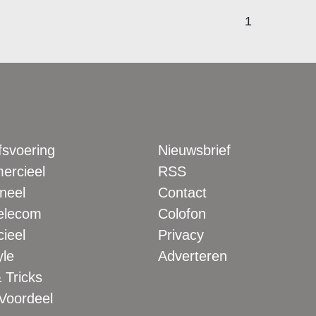
1
fsvoering
Nieuwsbrief
rcieel
RSS
neel
Contact
elecom
Colofon
ieel
Privacy
yle
Adverteren
 Tricks
 Voordeel