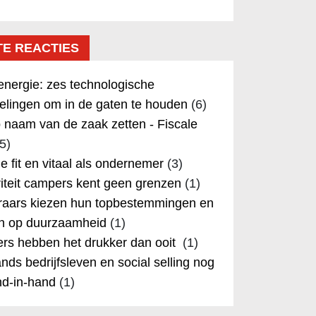
TE REACTIES
nergie: zes technologische
elingen om in de gaten te houden
(6)
 naam van de zaak zetten - Fiscale
5)
 je fit en vitaal als ondernemer
(3)
iteit campers kent geen grenzen
(1)
aars kiezen hun topbestemmingen en
in op duurzaamheid
(1)
rs hebben het drukker dan ooit
(1)
nds bedrijfsleven en social selling nog
nd-in-hand
(1)