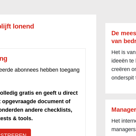
lijft lonend
De mees
van bedr
Het is van
ang
ideeën te
creëren om
treerde abonnees hebben toegang
onderspit 
olledig gratis en geeft u direct
et opgevraagde document of
Manager
honderden andere checklists,
ests & tools.
Het inter
managers
ISTREREN