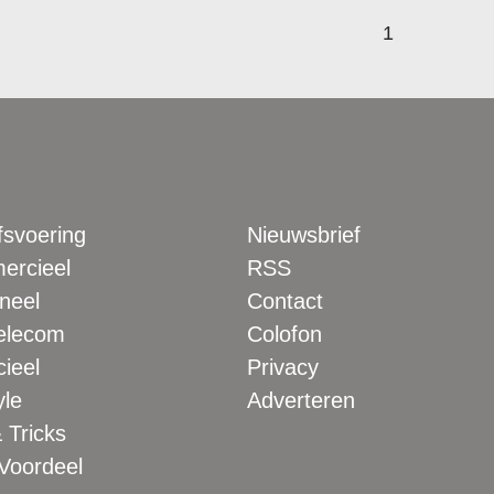
1
fsvoering
Nieuwsbrief
rcieel
RSS
neel
Contact
elecom
Colofon
ieel
Privacy
yle
Adverteren
 Tricks
 Voordeel