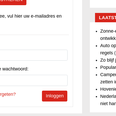
ee, vul hier uw e-mailadres en
LAATS
Zonne-e
ontwikk
Auto op
regels
(
Zo blijf
Popular
e wachtwoord:
Camper
zetten 
Hovenie
rgeten?
Nederla
niet ha