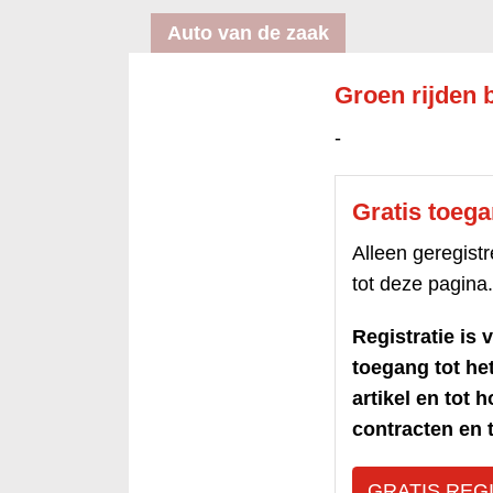
Auto van de zaak
Groen rijden b
-
Gratis toeg
Alleen geregis
tot deze pagina.
Registratie is v
toegang tot h
artikel en tot 
contracten en t
GRATIS REG