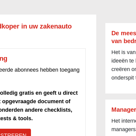
edkoper in uw zakenauto
De mees
van bedr
Het is van
ang
ideeën te
creëren om
treerde abonnees hebben toegang
onderspit 
olledig gratis en geeft u direct
et opgevraagde document of
Manager
honderden andere checklists,
ests & tools.
Het inter
managers
ISTREREN