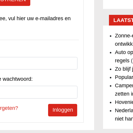
ee, vul hier uw e-mailadres en
LAATS
Zonne-e
ontwikk
Auto op
regels
(
Zo blijf
Popular
e wachtwoord:
Camper
zetten 
Hovenie
rgeten?
Nederla
niet ha