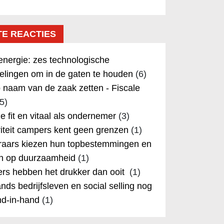
TE REACTIES
nergie: zes technologische
elingen om in de gaten te houden
(6)
 naam van de zaak zetten - Fiscale
5)
 je fit en vitaal als ondernemer
(3)
iteit campers kent geen grenzen
(1)
aars kiezen hun topbestemmingen en
in op duurzaamheid
(1)
rs hebben het drukker dan ooit
(1)
nds bedrijfsleven en social selling nog
nd-in-hand
(1)