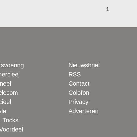
1
fsvoering
Nieuwsbrief
rcieel
RSS
neel
Contact
elecom
Colofon
ieel
Privacy
yle
Adverteren
 Tricks
 Voordeel