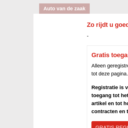
Auto van de zaak
Zo rijdt u go
-
Gratis toeg
Alleen geregis
tot deze pagina.
Registratie is v
toegang tot h
artikel en tot 
contracten en t
GRATIS REG