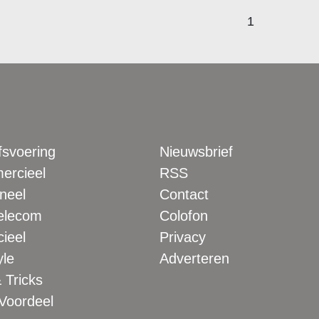
1
fsvoering
Nieuwsbrief
rcieel
RSS
neel
Contact
elecom
Colofon
ieel
Privacy
yle
Adverteren
 Tricks
 Voordeel