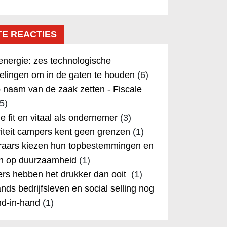
TE REACTIES
nergie: zes technologische
elingen om in de gaten te houden
(6)
 naam van de zaak zetten - Fiscale
5)
 je fit en vitaal als ondernemer
(3)
iteit campers kent geen grenzen
(1)
aars kiezen hun topbestemmingen en
in op duurzaamheid
(1)
rs hebben het drukker dan ooit
(1)
nds bedrijfsleven en social selling nog
nd-in-hand
(1)