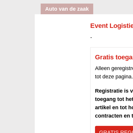
Auto van de zaak
Event Logisti
-
Gratis toeg
Alleen geregis
tot deze pagina.
Registratie is v
toegang tot h
artikel en tot 
contracten en t
GRATIS REG