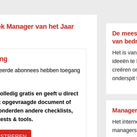
ek Manager van het Jaar
De mees
van bedr
Het is van
ang
ideeën te
creëren om
treerde abonnees hebben toegang
onderspit 
olledig gratis en geeft u direct
et opgevraagde document of
Manager
honderden andere checklists,
ests & tools.
Het inter
managers
ISTREREN