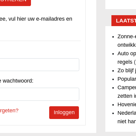
ee, vul hier uw e-mailadres en
LAATS
Zonne-e
ontwikk
Auto op
regels
(
Zo blijf
Popular
e wachtwoord:
Camper
zetten 
Hovenie
rgeten?
Nederla
niet ha